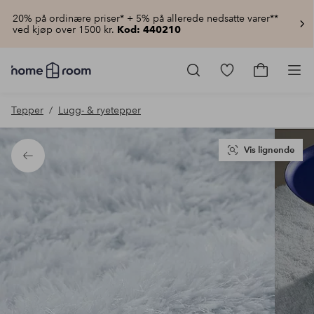
20% på ordinære priser* + 5% på allerede nedsatte varer**
ved kjøp over 1500 kr.
Kod: 440210
Homeroom
–
Gå
Gå
Pro
Alt
til
til
til
favorittmerkede
handlekur
Tepper
Lugg- & ryetepper
hjemmet
produkter
til
lav
pris
Vis lignende
Tilbake