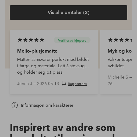
Vis alle omtaler (2)
Verifierad kjøpere
Mello-plusjematte
Myk og kose
Matten samsvarer perfekt med bildet
Vakker teppe o
i farge og materiale. Lett å støvsuge
avbildet
og holder seg på plass.
Michelle S —
2
Jenna J —
2026-05-13
26
Rapportere
Informasjon om karakterer
Inspirert av andre som