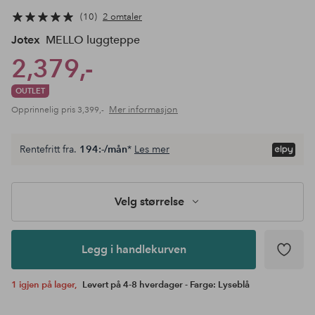
10
2 omtaler
Jotex
MELLO luggteppe
2,379,-
OUTLET
Mer informasjon
Opprinnelig pris
3,399,-
Velg
Rentefritt fra.
194:-/mån
*
Les mer
størrelse
Legg i
handlekurven
Velg størrelse
Legg i handlekurven
1 igjen på lager,
Levert på 4-8 hverdager - Farge: Lyseblå