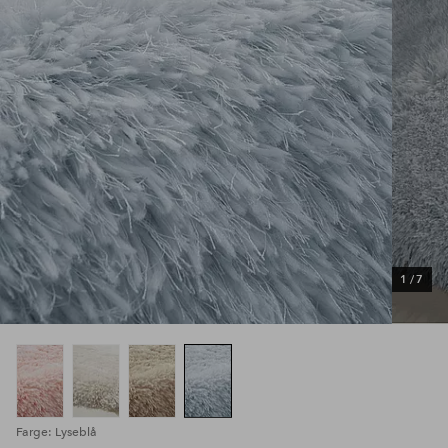
1
/
7
Farge: Lyseblå