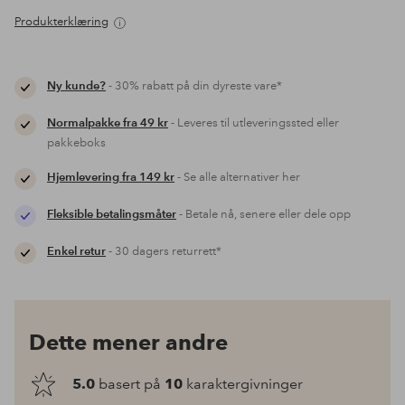
Produkterklæring
Ny kunde?
- 30% rabatt på din dyreste vare*
Normalpakke fra 49 kr
- Leveres til utleveringssted eller
pakkeboks
Hjemlevering fra 149 kr
- Se alle alternativer her
Fleksible betalingsmåter
- Betale nå, senere eller dele opp
Enkel retur
- 30 dagers returrett*
Dette mener andre
5.0
basert på
10
karaktergivninger