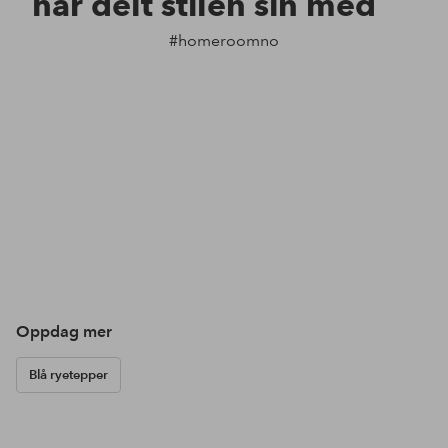
har delt stilen sin med
#homeroomno
Oppdag mer
Blå ryetepper