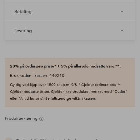
Betaling
Levering
20% på ordinære priser* + 5% på allerede nedsatte varer**.
Bruk koden i kassen: 440210
Gyldig ved kjøp over 1500 kr t.o.m. 9/8. * Gjelder ordinær pris. **
Gjelder nedsatte priser. Gjelder ikke produkter merket med "Outlet"
eller "Alltid lav pris". Se fullstendige vilkår i kassen.
Produkterklæring