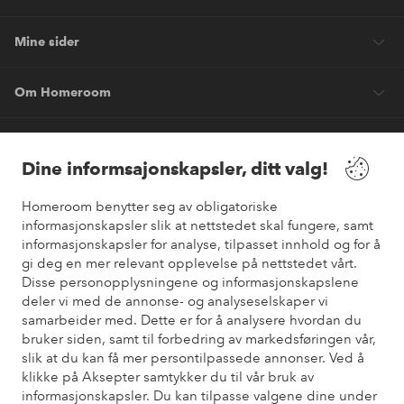
Mine sider
Om Homeroom
Våre tjenester
Dine informsajonskapsler, ditt valg!
Vilkår
Homeroom benytter seg av obligatoriske
informasjonskapsler slik at nettstedet skal fungere, samt
Venner
informasjonskapsler for analyse, tilpasset innhold og for å
gi deg en mer relevant opplevelse på nettstedet vårt.
Disse personopplysningene og informasjonskapslene
deler vi med de annonse- og analyseselskaper vi
samarbeider med. Dette er for å analysere hvordan du
Sikre betalinger
bruker siden, samt til forbedring av markedsføringen vår,
Vil du vite mer om
våre betalingsalternativer
?
slik at du kan få mer persontilpassede annonser. Ved å
elpy
klikke på Aksepter samtykker du til vår bruk av
informasjonskapsler. Du kan tilpasse valgene dine under