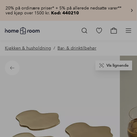
20% på ordinære priser* + 5% på allerede nedsatte varer**
ved kjøp over 1500 kr.
Kod: 440210
Homeroom
–
Gå
Gå
Pro
Alt
til
til
til
favorittmerkede
handlekur
Kjøkken & husholdning
Bar- & drinktilbehør
hjemmet
produkter
til
lav
pris
Vis lignende
Tilbake