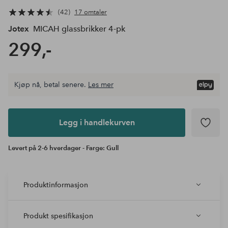
42
17 omtaler
Jotex
MICAH glassbrikker 4-pk
299,-
Kjøp nå, betal senere.
Les mer
Legg i
andlekurven
Legg i handlekurven
Levert på 2-6 hverdager - Farge: Gull
Produktinformasjon
Produkt spesifikasjon