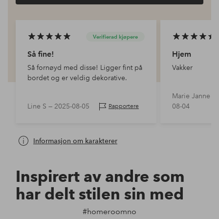
Verifierad kjøpere
Så fine!
Hjem
Så fornøyd med disse! Ligger fint på
Vakker
bordet og er veldig dekorative.
Marie Janne V
Line S —
2025-08-05
08-04
Rapportere
Informasjon om karakterer
Inspirert av andre som
har delt stilen sin med
#homeroomno