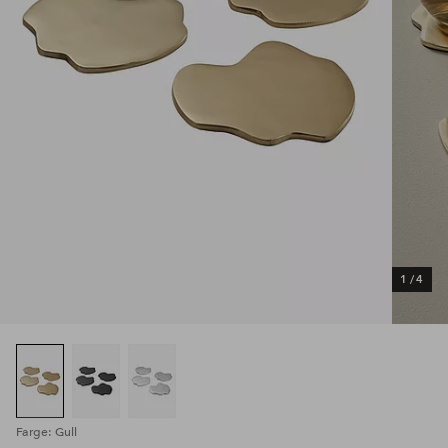
1
/
4
Farge: Gull