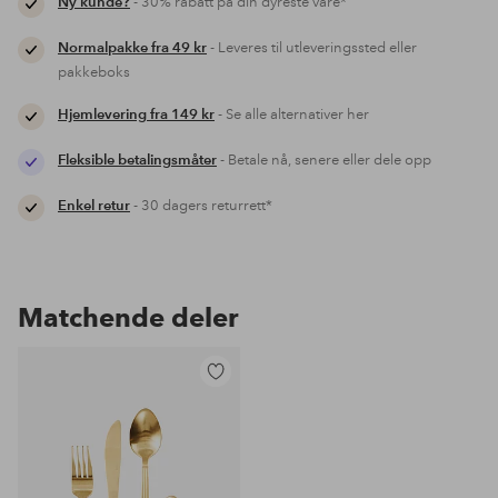
Ny kunde?
- 30% rabatt på din dyreste vare*
Normalpakke fra 49 kr
- Leveres til utleveringssted eller
pakkeboks
Hjemlevering fra 149 kr
- Se alle alternativer her
Fleksible betalingsmåter
- Betale nå, senere eller dele opp
Enkel retur
- 30 dagers returrett*
Matchende deler
Legg
til
favoritter