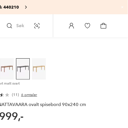
: 440210
Lu
Søk
Bildesøk
Logg
Gå
Gå
på
til
til
Homeroom
favorittmerkede
handlekurv
produkter
rt matt svart
11
6 omtaler
ATTAVAARA ovalt spisebord 90x240 cm
999,-