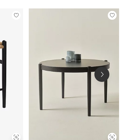
Legg
Legg
til
til
favoritter
favoritter
Neste
produkt
Vis
Vis