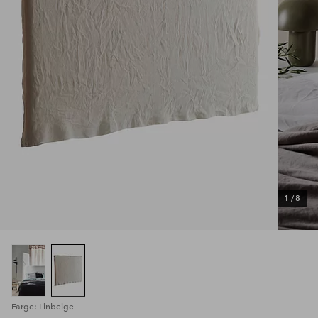
1
/
8
Farge: Linbeige