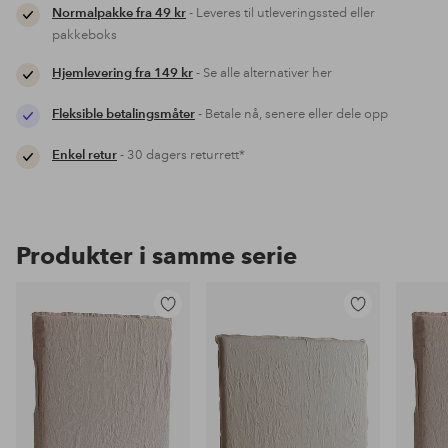
Normalpakke fra 49 kr
- Leveres til utleveringssted eller
pakkeboks
Hjemlevering fra 149 kr
- Se alle alternativer her
Fleksible betalingsmåter
- Betale nå, senere eller dele opp
Enkel retur
- 30 dagers returrett*
Produkter i samme serie
Legg
Legg
til
til
favoritter
favoritter