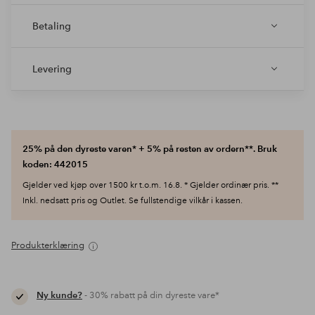
Betaling
Levering
25% på den dyreste varen* + 5% på resten av ordern**. Bruk
koden: 442015
Gjelder ved kjøp over 1500 kr t.o.m. 16.8. * Gjelder ordinær pris. **
Inkl. nedsatt pris og Outlet. Se fullstendige vilkår i kassen.
Produkterklæring
Ny kunde?
- 30% rabatt på din dyreste vare*