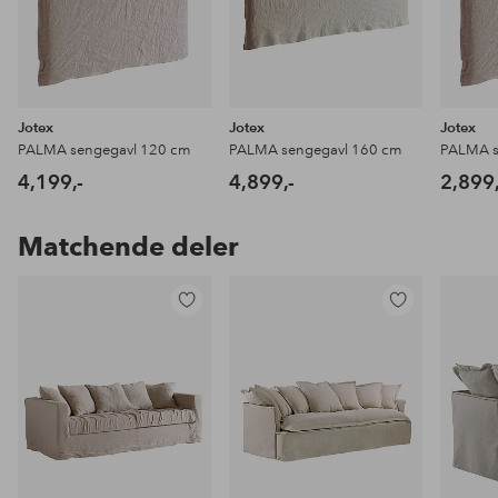
Jotex
Jotex
Jotex
PALMA sengegavl 120 cm
PALMA sengegavl 160 cm
PALMA s
4,199,-
4,899,-
2,899,
Matchende deler
Legg
Legg
til
til
favoritter
favoritter