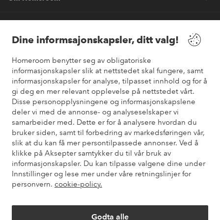
Våre tjenester
Dine informsajonskapsler, ditt valg!
Vilkår
Homeroom benytter seg av obligatoriske
informasjonskapsler slik at nettstedet skal fungere, samt
informasjonskapsler for analyse, tilpasset innhold og for å
Venner
gi deg en mer relevant opplevelse på nettstedet vårt.
Disse personopplysningene og informasjonskapslene
deler vi med de annonse- og analyseselskaper vi
samarbeider med. Dette er for å analysere hvordan du
Sikre betalinger
bruker siden, samt til forbedring av markedsføringen vår,
Vil du vite mer om
våre betalingsalternativer
?
slik at du kan få mer persontilpassede annonser. Ved å
elpy
klikke på Aksepter samtykker du til vår bruk av
informasjonskapsler. Du kan tilpasse valgene dine under
Innstillinger og lese mer under våre retningslinjer for
personvern.
cookie-policy.
Norge - Velg land
Godta alle