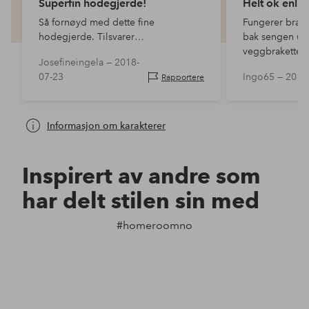
Superfin hodegjerde!
Helt ok enl 
Så fornøyd med dette fine
Fungerer bra å
hodegjerde. Tilsvarer
bak sengen ut
forventningene og enda finere i
veggbraketter.
Josefineingela —
2018-
virkeligheten. Kjøpt med 25% rabatt
07-23
Ingo65 —
2018
Rapportere
og definitivt verdt pengene.
Informasjon om karakterer
Inspirert av andre som
har delt stilen sin med
#homeroomno