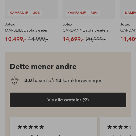
KAMPANJE
-30%
KAMPANJE
-30%
KAMP
Jotex
Jotex
Jotex
MARSEILLE sofa 3-seter
GARDANNE sofa 3-seters
GARDANN
10,499,-
14,999,-
14,699,-
20,999,-
11,40
Dette mener andre
3.0
basert på
13
karaktergivninger
Vis alle omtaler (9)