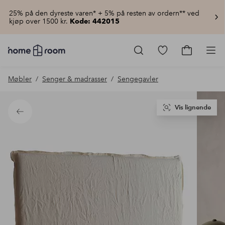
25% på den dyreste varen* + 5% på resten av ordern** ved
kjøp over 1500 kr.
Kode: 442015
Homeroom
–
Gå
Gå
Pro
Alt
til
til
til
favorittmerkede
handlekur
Møbler
Senger & madrasser
Sengegavler
hjemmet
produkter
til
lav
pris
Vis lignende
Tilbake