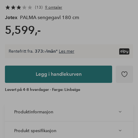
13
9 omtaler
Jotex
PALMA sengegavl 180 cm
5,599,-
Rentefritt fra.
373:-/mån
*
Les mer
Legg i
andlekurven
Legg i handlekurven
Levert på 4-8 hverdager - Farge: Linbeige
Produktinformasjon
Produkt spesifikasjon