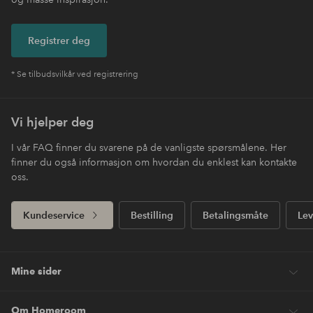
Registrer deg
* Se tilbudsvilkår ved registrering
Vi hjelper deg
I vår FAQ finner du svarene på de vanligste spørsmålene. Her
finner du også informasjon om hvordan du enklest kan kontakte
oss.
Kundeservice
Bestilling
Betalingsmåte
Lev
Mine sider
Om Homeroom