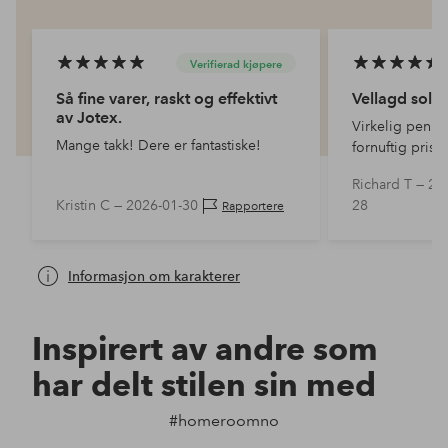
Verifierad kjøpere
Så fine varer, raskt og effektivt
Vellagd soli
av Jotex.
Virkelig pen og
Mange takk! Dere er fantastiske!
fornuftig pris.
Richard T —
20
Kristin C —
2026-01-30
28
Rapportere
Informasjon om karakterer
Inspirert av andre som
har delt stilen sin med
#homeroomno