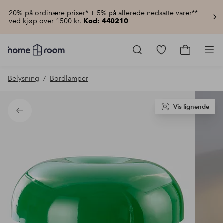
20% på ordinære priser* + 5% på allerede nedsatte varer**
ved kjøp over 1500 kr.
Kod: 440210
Homeroom
–
Gå
Gå
Pro
Alt
til
til
til
favorittmerkede
handlekur
Belysning
Bordlamper
hjemmet
produkter
til
lav
pris
Vis lignende
Tilbake