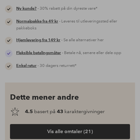
Ny kunde?
- 30% rabatt på din dyreste vare*
Normalpakke fra 49 kr
- Leveres til utleveringssted eller
pakkeboks
Hjemlevering fra 149 kr
- Se alle alternativer her
Fleksible betalingsmåter
- Betale nå, senere eller dele opp
Enkel retur
- 30 dagers returrett*
Dette mener andre
4.5
basert på
43
karaktergivninger
Vis alle omtaler (21)