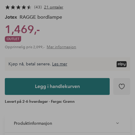
43
21 omtaler
Jotex
RAGGE bordlampe
1,469,-
OUTLET
Mer informasjon
Opprinnelig pris
2,099,-
Kjøp nå, betal senere.
Les mer
Legg i
andlekurven
Legg i handlekurven
Levert på 2-6 hverdager - Farge: Grønn
Produktinformasjon