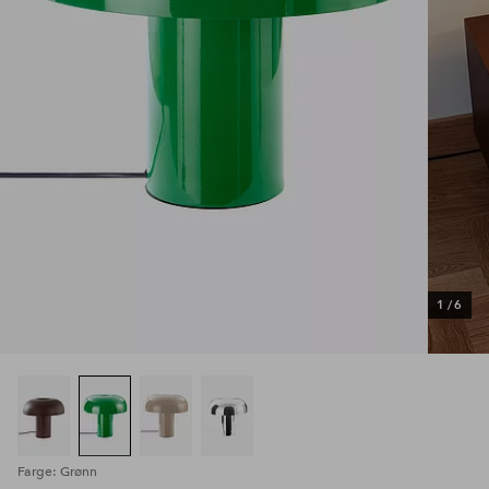
1
/
6
Farge: Grønn