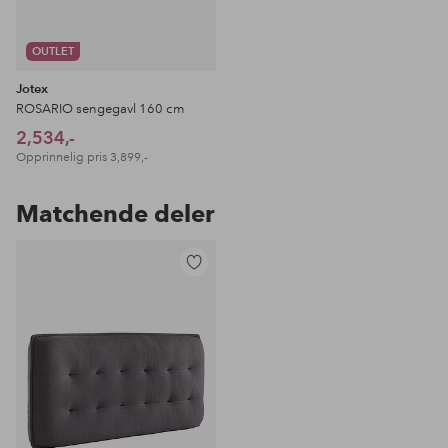
OUTLET
Jotex
ROSARIO sengegavl 160 cm
2,534,-
Opprinnelig pris
3,899,-
Matchende deler
Legg
til
favoritter