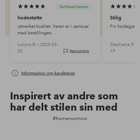
Verifierad kjøpere
hodestøtte
Stilig
utmerket kvalitet. Varen er i samsvar
Fin hodegjerde
med bestillingen.
Lucyna B —
2025-03-
Stephanie R —
20
19
Rapportere
Informasjon om karakterer
Inspirert av andre som
har delt stilen sin med
#homeroomno