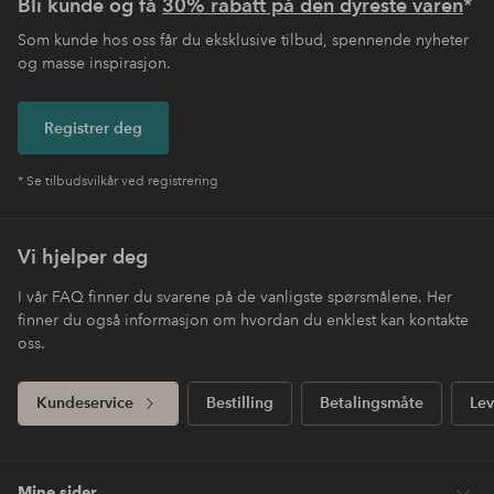
Bli kunde og få
30% rabatt på den dyreste varen
*
Som kunde hos oss får du eksklusive tilbud, spennende nyheter
og masse inspirasjon.
Registrer deg
* Se tilbudsvilkår ved registrering
Vi hjelper deg
I vår FAQ finner du svarene på de vanligste spørsmålene. Her
finner du også informasjon om hvordan du enklest kan kontakte
oss.
Kundeservice
Bestilling
Betalingsmåte
Lev
Mine sider