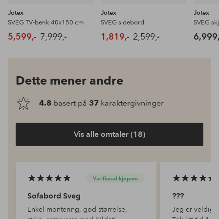
Jotex
Jotex
Jotex
SVEG TV-benk 40x150 cm
SVEG sidebord
SVEG sk
5,599,-
7,999,-
1,819,-
2,599,-
6,999,
Dette mener andre
4.8
basert på
37
karaktergivninger
Vis alle omtaler (18)
Verifierad kjøpere
Sofabord Sveg
???
Enkel montering, god størrelse,
Jeg er veldig 