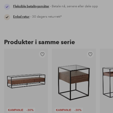
Fleksible betalingsmåter
- Betale nå, senere eller dele opp
Enkel retur
- 30 dagers returrett*
Produkter i samme serie
Legg
Legg
til
til
favoritter
favoritter
KAMPANJE
-30%
KAMPANJE
-30%