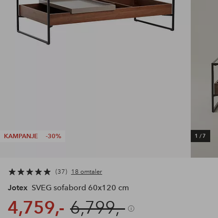
KAMPANJE
-30%
1
/
7
37
18 omtaler
Jotex
SVEG sofabord 60x120 cm
4,759,-
6,799,-