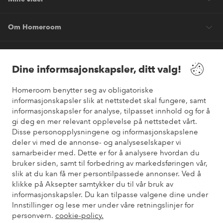
Om Homeroom
Våre tjenester
Dine informsajonskapsler, ditt valg!
Vilkår
Homeroom benytter seg av obligatoriske
informasjonskapsler slik at nettstedet skal fungere, samt
Venner
informasjonskapsler for analyse, tilpasset innhold og for å
gi deg en mer relevant opplevelse på nettstedet vårt.
Disse personopplysningene og informasjonskapslene
deler vi med de annonse- og analyseselskaper vi
samarbeider med. Dette er for å analysere hvordan du
Sikre betalinger
bruker siden, samt til forbedring av markedsføringen vår,
Vil du vite mer om
våre betalingsalternativer
?
slik at du kan få mer persontilpassede annonser. Ved å
elpy
klikke på Aksepter samtykker du til vår bruk av
informasjonskapsler. Du kan tilpasse valgene dine under
Innstillinger og lese mer under våre retningslinjer for
personvern.
cookie-policy.