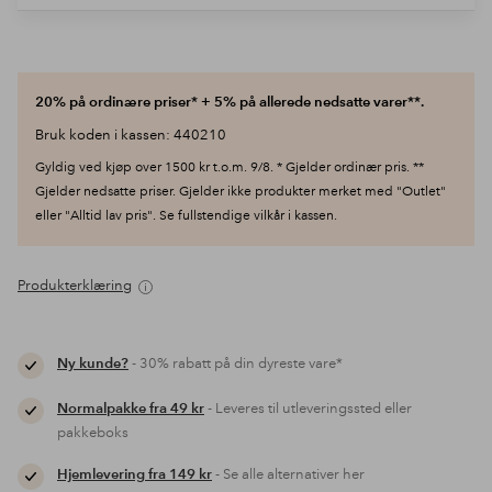
20% på ordinære priser* + 5% på allerede nedsatte varer**.
Bruk koden i kassen: 440210
Gyldig ved kjøp over 1500 kr t.o.m. 9/8. * Gjelder ordinær pris. **
Gjelder nedsatte priser. Gjelder ikke produkter merket med "Outlet"
eller "Alltid lav pris". Se fullstendige vilkår i kassen.
Produkterklæring
Ny kunde?
- 30% rabatt på din dyreste vare*
Normalpakke fra 49 kr
- Leveres til utleveringssted eller
pakkeboks
Hjemlevering fra 149 kr
- Se alle alternativer her