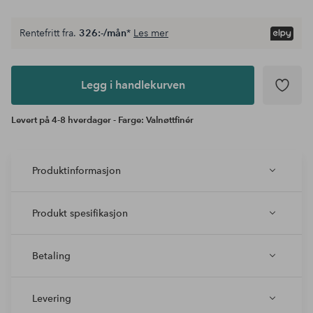
Rentefritt fra.
326:-/mån
*
Les mer
Legg i
andlekurven
Legg i handlekurven
Levert på 4-8 hverdager - Farge: Valnøttfinér
Produktinformasjon
Produkt spesifikasjon
Betaling
Levering