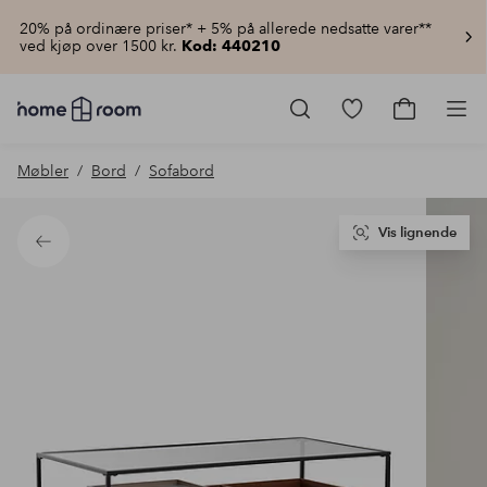
20% på ordinære priser* + 5% på allerede nedsatte varer**
ved kjøp over 1500 kr.
Kod: 440210
Homeroom
–
Gå
Gå
Pro
Alt
til
til
til
favorittmerkede
handlekur
Møbler
Bord
Sofabord
hjemmet
produkter
til
lav
pris
Vis lignende
Tilbake