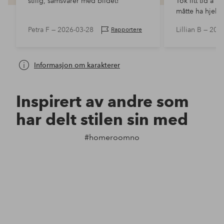
stilig, samsvarer med bildet!
Tok litt tid å f
måtte ha hjelp t
Petra F —
2026-03-28
Lillian B —
2026
Rapportere
Informasjon om karakterer
Inspirert av andre som
har delt stilen sin med
#homeroomno