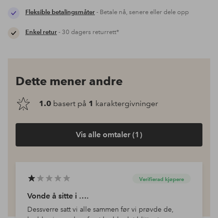
Fleksible betalingsmåter
- Betale nå, senere eller dele opp
Enkel retur
- 30 dagers returrett*
Dette mener andre
1.0
basert på
1
karaktergivninger
Vis alle omtaler (1)
Verifierad kjøpere
Vonde å sitte i ….
Dessverre satt vi alle sammen før vi prøvde de,