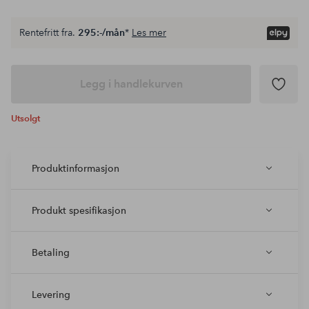
Rentefritt fra.
295:-/mån
*
Les mer
Legg i handlekurven
Utsolgt
Produktinformasjon
Produkt spesifikasjon
Betaling
Levering