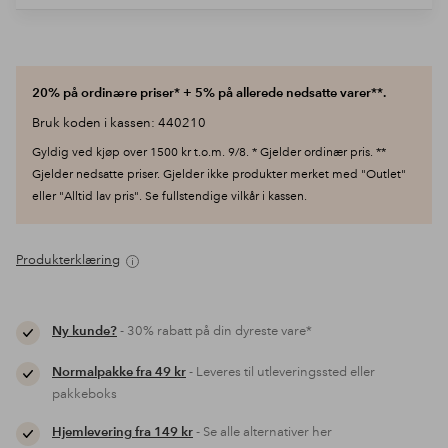
20% på ordinære priser* + 5% på allerede nedsatte varer**.
Bruk koden i kassen: 440210
Gyldig ved kjøp over 1500 kr t.o.m. 9/8. * Gjelder ordinær pris. **
Gjelder nedsatte priser. Gjelder ikke produkter merket med "Outlet"
eller "Alltid lav pris". Se fullstendige vilkår i kassen.
Produkterklæring
Ny kunde?
- 30% rabatt på din dyreste vare*
Normalpakke fra 49 kr
- Leveres til utleveringssted eller
pakkeboks
Hjemlevering fra 149 kr
- Se alle alternativer her