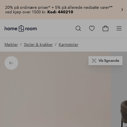
20% på ordinære priser* + 5% på allerede nedsatte varer**
ved kjøp over 1500 kr.
Kod: 440210
Homeroom
–
Gå
Gå
Pro
Alt
til
til
til
favorittmerkede
handlekur
Møbler
Stoler & krakker
Karmstoler
hjemmet
produkter
til
lav
pris
Vis lignende
Tilbake