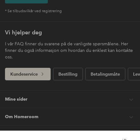
* Se tilbudsvilkår ved registrering
Vi hjelper deg
I vår FAQ finner du svarene på de vanligste spørsmålene. Her
finner du også informasjon om hvordan du enklest kan kontakte
oss.
Kundeservice
Bestilling
Betalingsmåte
Lev
Mine sider
Om Homeroom
Våre tjenester