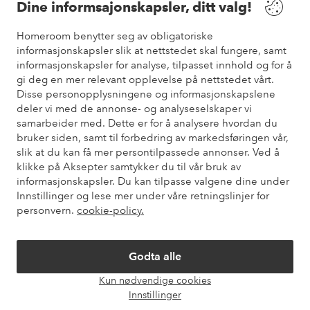
Dine informsajonskapsler, ditt valg!
Vilkår
Homeroom benytter seg av obligatoriske
informasjonskapsler slik at nettstedet skal fungere, samt
informasjonskapsler for analyse, tilpasset innhold og for å
Venner
gi deg en mer relevant opplevelse på nettstedet vårt.
Disse personopplysningene og informasjonskapslene
deler vi med de annonse- og analyseselskaper vi
samarbeider med. Dette er for å analysere hvordan du
Sikre betalinger
bruker siden, samt til forbedring av markedsføringen vår,
Vil du vite mer om
våre betalingsalternativer
?
slik at du kan få mer persontilpassede annonser. Ved å
elpy
klikke på Aksepter samtykker du til vår bruk av
informasjonskapsler. Du kan tilpasse valgene dine under
Innstillinger og lese mer under våre retningslinjer for
personvern.
cookie-policy.
Norge - Velg land
Godta alle
Instagram
Facebook
Pinterest
Youtube
Kun nødvendige cookies
Åpne
Innstillinger
chat-