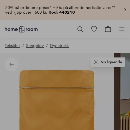
20% på ordinære priser* + 5% på allerede nedsatte varer**
ved kjøp over 1500 kr.
Kod: 440210
Homeroom
–
Gå
Gå
Pro
Alt
til
til
til
favorittmerkede
handlekur
Tekstiler
Sengetøy
Dynetrekk
hjemmet
produkter
til
lav
pris
Vis lignende
Tilbake