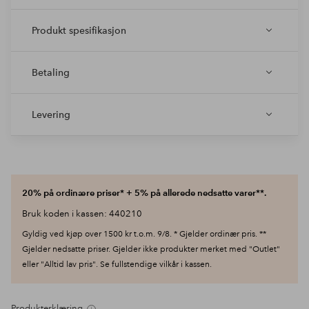
Produkt spesifikasjon
Betaling
Levering
20% på ordinære priser* + 5% på allerede nedsatte varer**.
Bruk koden i kassen: 440210
Gyldig ved kjøp over 1500 kr t.o.m. 9/8. * Gjelder ordinær pris. **
Gjelder nedsatte priser. Gjelder ikke produkter merket med "Outlet"
eller "Alltid lav pris". Se fullstendige vilkår i kassen.
Produkterklæring