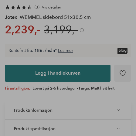
3
Vis detaljer
Jotex
WEMMEL sidebord 51x30,5 cm
2,239,-
3,199,-
Rentefritt fra.
186:-/mån
*
Les mer
Legg i
andlekurven
Legg i handlekurven
Få antall igjen,
Levert på 2-6 hverdager - Farge: Matt hvit hvit
Produktinformasjon
Produkt spesifikasjon