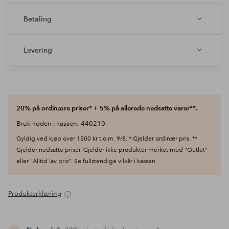
Betaling
Levering
20% på ordinære priser* + 5% på allerede nedsatte varer**.
Bruk koden i kassen: 440210
Gyldig ved kjøp over 1500 kr t.o.m. 9/8. * Gjelder ordinær pris. **
Gjelder nedsatte priser. Gjelder ikke produkter merket med "Outlet"
eller "Alltid lav pris". Se fullstendige vilkår i kassen.
Produkterklæring