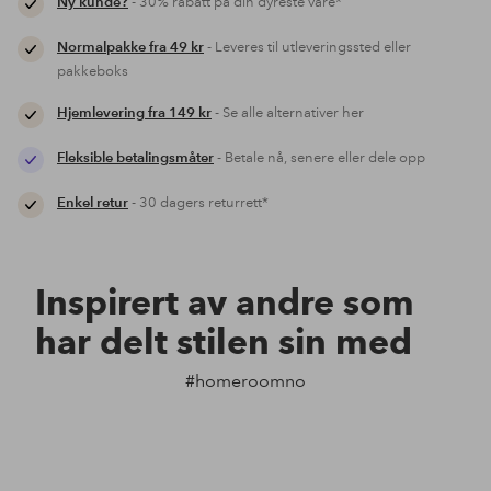
Ny kunde?
- 30% rabatt på din dyreste vare*
Normalpakke fra 49 kr
- Leveres til utleveringssted eller
pakkeboks
Hjemlevering fra 149 kr
- Se alle alternativer her
Fleksible betalingsmåter
- Betale nå, senere eller dele opp
Enkel retur
- 30 dagers returrett*
Inspirert av andre som
har delt stilen sin med
#homeroomno