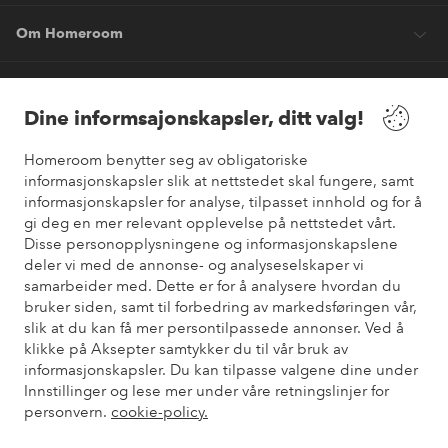
Om Homeroom
Våre tjenester
Dine informsajonskapsler, ditt valg!
Vilkår
Homeroom benytter seg av obligatoriske
informasjonskapsler slik at nettstedet skal fungere, samt
informasjonskapsler for analyse, tilpasset innhold og for å
Venner
gi deg en mer relevant opplevelse på nettstedet vårt.
Disse personopplysningene og informasjonskapslene
deler vi med de annonse- og analyseselskaper vi
samarbeider med. Dette er for å analysere hvordan du
Sikre betalinger
bruker siden, samt til forbedring av markedsføringen vår,
Vil du vite mer om
våre betalingsalternativer
?
slik at du kan få mer persontilpassede annonser. Ved å
elpy
klikke på Aksepter samtykker du til vår bruk av
informasjonskapsler. Du kan tilpasse valgene dine under
Innstillinger og lese mer under våre retningslinjer for
personvern.
cookie-policy.
Norge - Velg land