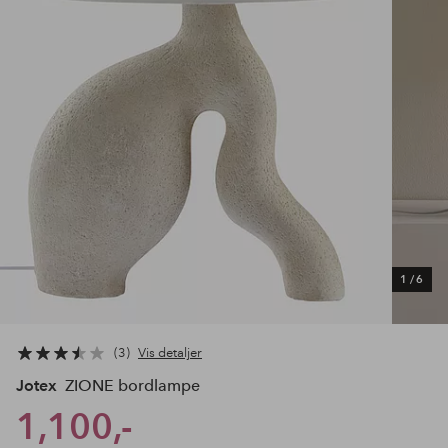
1
/
6
3
Vis detaljer
Jotex
ZIONE bordlampe
1,100,-