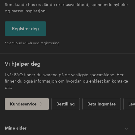
Som kunde hos oss får du eksklusive tilbud, spennende nyheter
og masse inspirasjon.
Registrer deg
* Se tilbudsvilkår ved registrering
Vi hjelper deg
I vår FAQ finner du svarene på de vanligste spørsmålene. Her
finner du også informasjon om hvordan du enklest kan kontakte
oss.
Kundeservice
Bestilling
Betalingsmåte
Lev
Mine sider