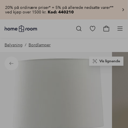
20% på ordinære priser* + 5% på allerede nedsatte varer**
ved kjøp over 1500 kr.
Kod: 440210
Homeroom
–
Gå
Gå
Pro
Alt
til
til
til
favorittmerkede
handlekur
Belysning
Bordlamper
hjemmet
produkter
til
lav
pris
Vis lignende
Tilbake