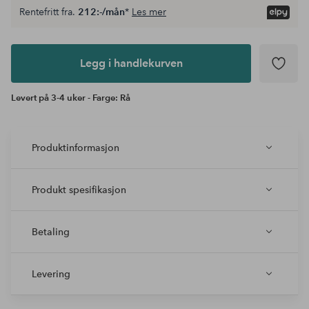
Rentefritt fra.
212:-/mån
*
Les mer
Legg i
andlekurven
Legg i handlekurven
Levert på 3-4 uker - Farge: Rå
Produktinformasjon
Produkt spesifikasjon
Betaling
Levering