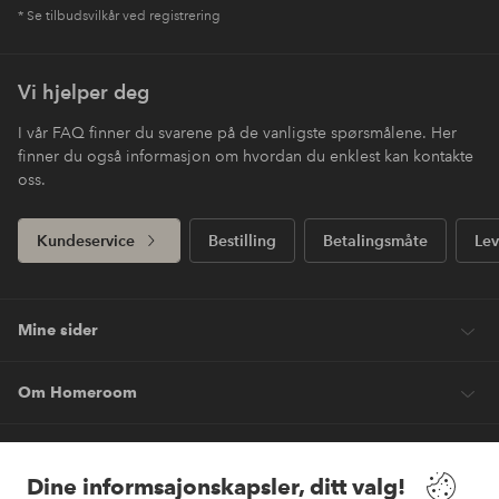
* Se tilbudsvilkår ved registrering
Vi hjelper deg
I vår FAQ finner du svarene på de vanligste spørsmålene. Her
finner du også informasjon om hvordan du enklest kan kontakte
oss.
Kundeservice
Bestilling
Betalingsmåte
Lev
Mine sider
Om Homeroom
Våre tjenester
Dine informsajonskapsler, ditt valg!