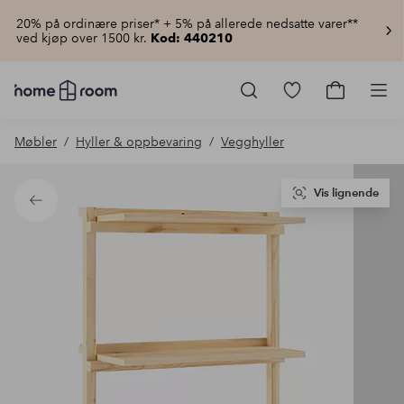
20% på ordinære priser* + 5% på allerede nedsatte varer**
ved kjøp over 1500 kr.
Kod: 440210
Homeroom
–
Gå
Gå
Pro
Alt
til
til
til
favorittmerkede
handlekur
Møbler
Hyller & oppbevaring
Vegghyller
hjemmet
produkter
til
lav
pris
Vis lignende
Tilbake