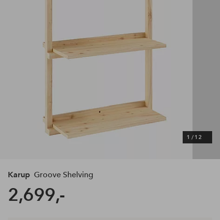
1
/
12
Karup
Groove Shelving
2,699,-