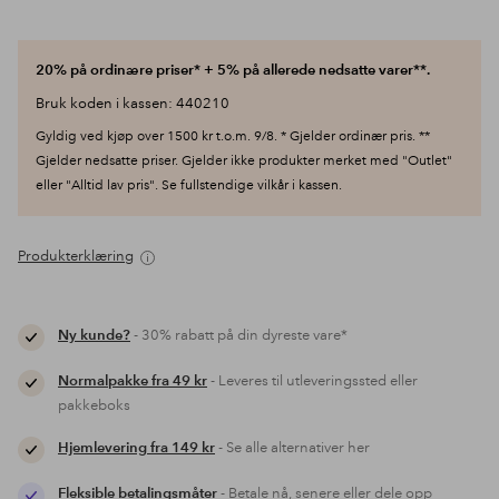
20% på ordinære priser* + 5% på allerede nedsatte varer**.
Bruk koden i kassen: 440210
Gyldig ved kjøp over 1500 kr t.o.m. 9/8. * Gjelder ordinær pris. **
Gjelder nedsatte priser. Gjelder ikke produkter merket med "Outlet"
eller "Alltid lav pris". Se fullstendige vilkår i kassen.
Produkterklæring
Ny kunde?
- 30% rabatt på din dyreste vare*
Normalpakke fra 49 kr
- Leveres til utleveringssted eller
pakkeboks
Hjemlevering fra 149 kr
- Se alle alternativer her
Fleksible betalingsmåter
- Betale nå, senere eller dele opp