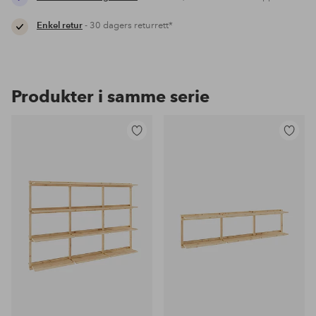
Enkel retur
- 30 dagers returrett*
Produkter i samme serie
Legg
Legg
til
til
favoritter
favoritter