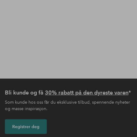
Bli kunde og få
30% rabatt på den dyreste varen
*
Som kunde hos oss får du eksklusive tilbud, spennende nyheter
og masse inspirasjon.
Registrer deg