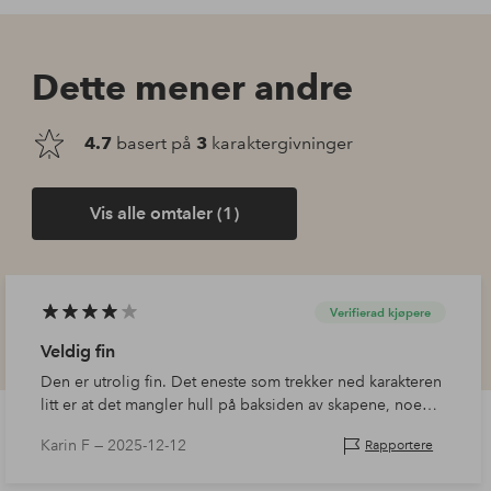
Dette mener andre
4.7
basert på
3
karaktergivninger
Vis alle omtaler (1)
Verifierad kjøpere
Veldig fin
Den er utrolig fin. Det eneste som trekker ned karakteren
litt er at det mangler hull på baksiden av skapene, noe
som gjør at ledninger ikke kan trekkes der. Det er et hull
Karin F —
2025-12-12
Rapportere
for ledninger ved…