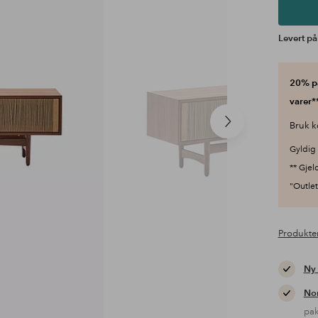
Levert på
20% på
varer**
Neste
Bruk k
produkt
Gyldig 
** Gjel
"Outlet"
Produkte
Ny
Nor
pa