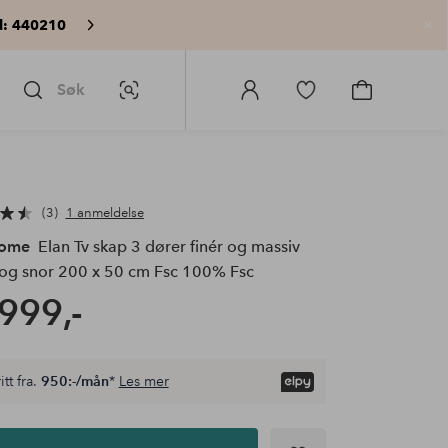
: 440210
Lu
Søk
Bildesøk
Logg
Gå
Gå
på
til
til
Homeroom
favorittmerkede
handlekurv
produkter
3
1 anmeldelse
Home
Elan Tv skap 3 dører finér og massiv
 og snor 200 x 50 cm Fsc 100% Fsc
999,-
itt fra.
950:-/mån
*
Les mer