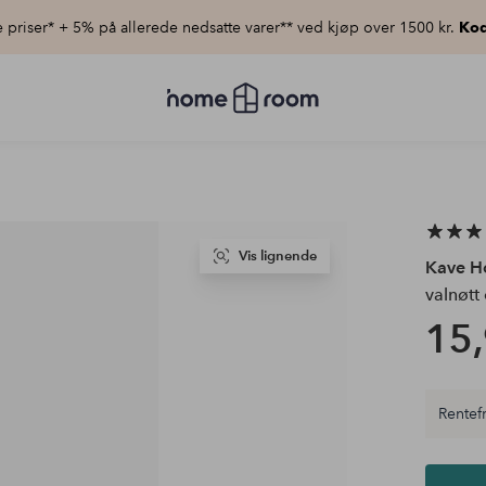
priser* + 5% på allerede nedsatte varer** ved kjøp over 1500 kr.
Kod
Homeroom
–
Alt
til
hjemmet
til
lav
pris
Vis lignende
Kave 
valnøtt
15,
Rentefr