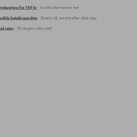
mlevering fra 149 kr
- Se alle alternativer her
ksible betalingsmåter
- Betale nå, senere eller dele opp
el retur
- 30 dagers returrett*