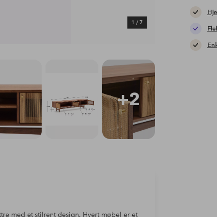
Hje
1
/
7
Fle
Enk
+2
ttre med et stilrent design. Hvert møbel er et