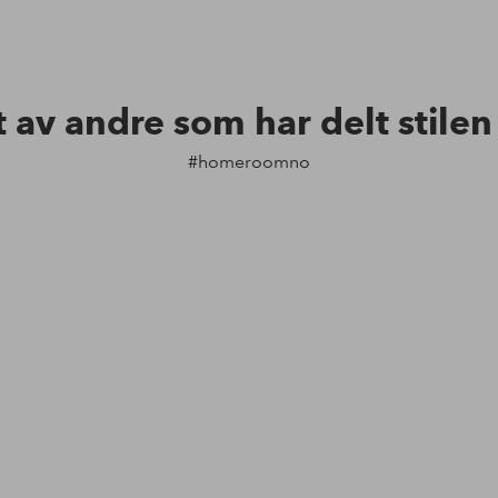
t av andre som har delt stile
#homeroomno