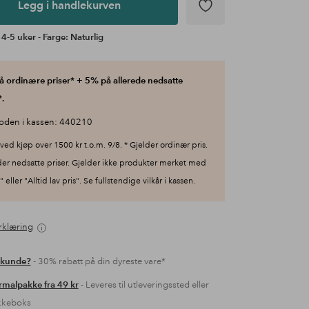
Legg i handlekurven
 4-5 uker - Farge: Naturlig
 ordinære priser* + 5% på allerede nedsatte
.
oden i kassen: 440210
ved kjøp over 1500 kr t.o.m. 9/8. * Gjelder ordinær pris.
der nedsatte priser. Gjelder ikke produkter merket med
 eller "Alltid lav pris". Se fullstendige vilkår i kassen.
rklæring
 kunde?
- 30% rabatt på din dyreste vare*
malpakke fra 49 kr
- Leveres til utleveringssted eller
kkeboks