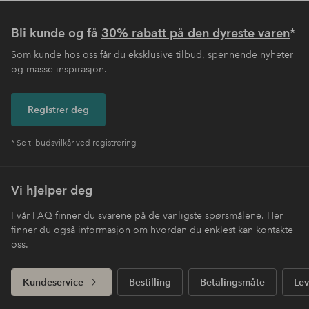
Bli kunde og få
30% rabatt på den dyreste varen
*
Som kunde hos oss får du eksklusive tilbud, spennende nyheter
og masse inspirasjon.
Registrer deg
* Se tilbudsvilkår ved registrering
Vi hjelper deg
I vår FAQ finner du svarene på de vanligste spørsmålene. Her
finner du også informasjon om hvordan du enklest kan kontakte
oss.
Kundeservice
Bestilling
Betalingsmåte
Lev