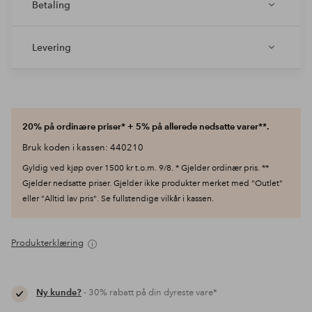
Betaling
Levering
20% på ordinære priser* + 5% på allerede nedsatte varer**.
Bruk koden i kassen: 440210
Gyldig ved kjøp over 1500 kr t.o.m. 9/8. * Gjelder ordinær pris. **
Gjelder nedsatte priser. Gjelder ikke produkter merket med "Outlet"
eller "Alltid lav pris". Se fullstendige vilkår i kassen.
Produkterklæring
Ny kunde?
- 30% rabatt på din dyreste vare*