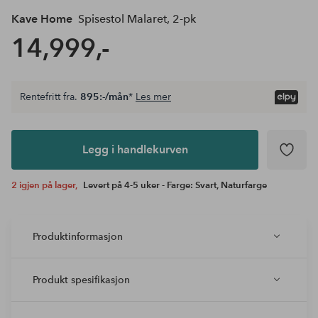
Kave Home
Spisestol Malaret, 2-pk
14,999,-
Rentefritt fra.
895:-/mån
*
Les mer
Legg i
andlekurven
Legg i handlekurven
2 igjen på lager,
Levert på 4-5 uker - Farge: Svart, Naturfarge
Produktinformasjon
Produkt spesifikasjon