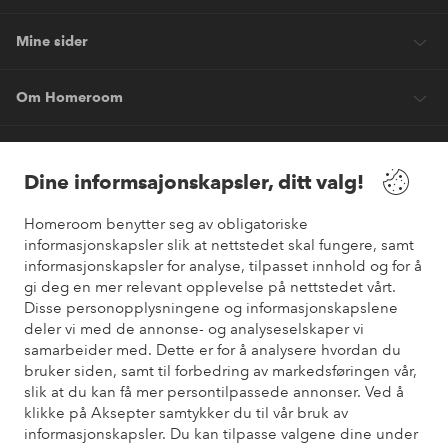
Mine sider
Om Homeroom
Våre tjenester
Dine informsajonskapsler, ditt valg!
Vilkår
Homeroom benytter seg av obligatoriske
informasjonskapsler slik at nettstedet skal fungere, samt
informasjonskapsler for analyse, tilpasset innhold og for å
Venner
gi deg en mer relevant opplevelse på nettstedet vårt.
Disse personopplysningene og informasjonskapslene
deler vi med de annonse- og analyseselskaper vi
samarbeider med. Dette er for å analysere hvordan du
Sikre betalinger
bruker siden, samt til forbedring av markedsføringen vår,
Vil du vite mer om
våre betalingsalternativer
?
slik at du kan få mer persontilpassede annonser. Ved å
elpy
klikke på Aksepter samtykker du til vår bruk av
informasjonskapsler. Du kan tilpasse valgene dine under