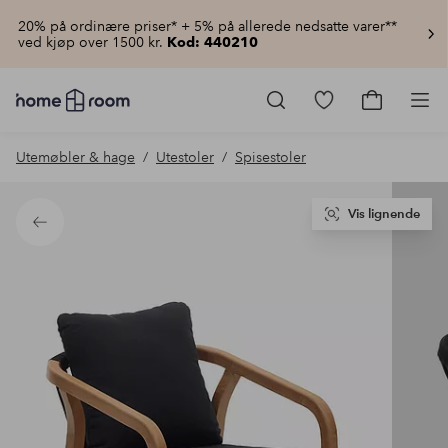
20% på ordinære priser* + 5% på allerede nedsatte varer**
ved kjøp over 1500 kr.
Kod: 440210
Homeroom
–
Gå
Gå
Pro
Alt
til
til
til
favorittmerkede
handlekur
Utemøbler & hage
Utestoler
Spisestoler
hjemmet
produkter
til
lav
pris
Vis lignende
Tilbake