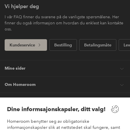
Vi hjelper deg
I vår FAQ finner du svarene på de vanligste spørsmålene. Her
finner du også informasjon om hvordan du enklest kan kontakte
oss.
Kundeservice
Bestilling
Betalingsmåte
Lev
Mine sider
Om Homeroom
Våre tjenester
Dine informsajonskapsler, ditt valg!
Vilkår
Homeroom benytter seg av obligatoriske
informasjonskapsler slik at nettstedet skal fungere, samt