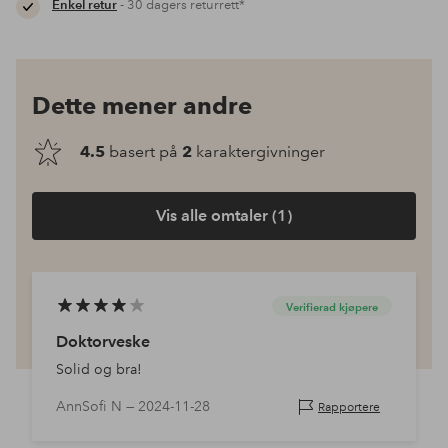
Enkel retur
- 30 dagers returrett*
Dette mener andre
4.5
basert på
2
karaktergivninger
Vis alle omtaler (1)
Verifierad kjøpere
Doktorveske
Solid og bra!
AnnSofi N —
2024-11-28
Rapportere