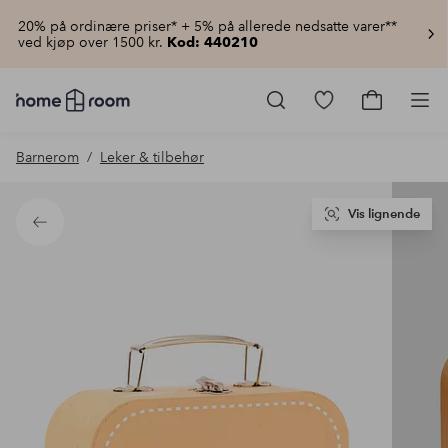
20% på ordinære priser* + 5% på allerede nedsatte varer**
ved kjøp over 1500 kr.
Kod: 440210
Homeroom
–
Gå
Gå
Pro
Alt
til
til
til
favorittmerkede
handlekur
Barnerom
Leker & tilbehør
hjemmet
produkter
til
lav
pris
Vis lignende
Tilbake