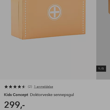
1
/
5
2
1 anmeldelse
Kids Concept
Doktorveske sennepsgul
299,-