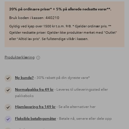
20% på ordinære priser* + 5% på allerede nedsatte varer**.
Bruk koden i kassen: 440210
Gyldig ved kjøp over 1500 kr t.o.m. 9/8. * Gjelder ordinær pris. **
Gjelder nedsatte priser. Gjelder ikke produkter merket med "Outlet"
eller "Alltid lav pris". Se fullstendige vilkår i kassen.
Produkterklæring
Ny kunde?
- 30% rabatt på din dyreste vare*
Normalpakke fra 49 kr
- Leveres til utleveringssted eller
pakkeboks
Hjemlevering fra 149 kr
- Se alle alternativer her
Fleksible betalingsmåter
- Betale nå, senere eller dele opp