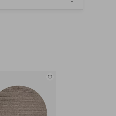
e
Legg
til
favoritter