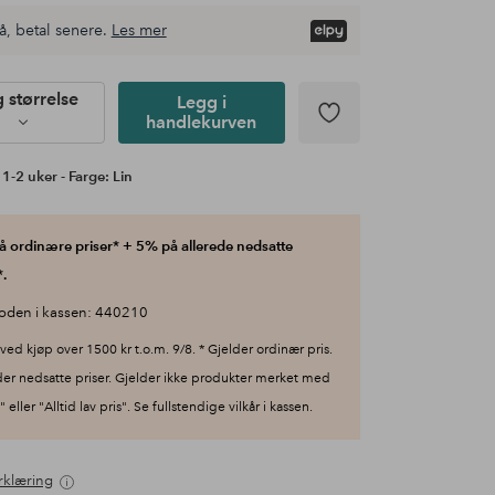
å, betal senere.
Les mer
g størrelse
Legg i
handlekurven
 1-2 uker - Farge: Lin
 ordinære priser* + 5% på allerede nedsatte
.
oden i kassen: 440210
ved kjøp over 1500 kr t.o.m. 9/8. * Gjelder ordinær pris.
der nedsatte priser. Gjelder ikke produkter merket med
 eller "Alltid lav pris". Se fullstendige vilkår i kassen.
rklæring