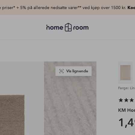
priser* + 5% på allerede nedsatte varer** ved kjøp over 1500 kr.
Kod
Homeroom
–
Alt
til
hjemmet
til
lav
pris
Vis lignende
Farge: Lin
KM Ho
1,4