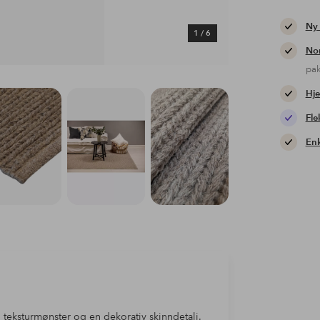
Ny
1
/
6
Nor
pa
Hje
Fle
Enk
teksturmønster og en dekorativ skinndetalj.