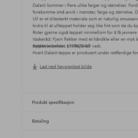
Dalarö kommer i flere ulike farger og størrelser. For
forekomme små avvik i mønster, farge og størrelse. D
Ull er et slitesterkt materiale som er naturlig smussav
bidra til at ullteppet holder seg like fint som da du 
Roter gjerne også teppet innimellom for å få jevnere s
Vaskeråd: Fjern flekker med et håndkle eller en myk k
teppet anbefales profesjonell vask.
Artikkelnummer: 1719870-03
Hvert Dalarö-teppe er produsert under rettferdige fo
Care & Fair er en organisasjon som motvirker barnear
Pakistan. De fokuserer på å forbedre vilkårene for t
Last ned høyoppløst bilde
og vedlikeholde barnehager, skoler og sykehus.Hvert 
to tepper like. Det kan derfor forekomme små forskjell
Størrelsesvariasjonen kan være 3-5 % av det oppgitte
Produkt spesifikasjon
Betaling