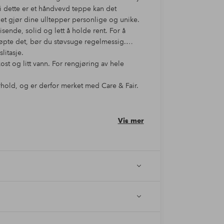
di dette er et håndvevd teppe kan det
et gjør dine ulltepper personlige og unike.
visende, solid og lett å holde rent. For å
kjøpte det, bør du støvsuge regelmessig.
litasje.
ost og litt vann. For rengjøring av hele
rhold, og er derfor merket med Care & Fair.
beid innen teppeindustrien i India &
eppeveverne og deres familier ved å bygge
teppe er laget for hånd, og derfor er ikke
Vis mer
er i farge og størrelse.
 målet.