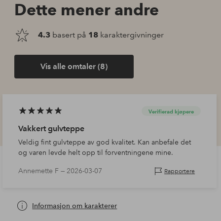
Dette mener andre
4.3
basert på
18
karaktergivninger
Vis alle omtaler (8)
Verifierad kjøpere
Vakkert gulvteppe
Veldig fint gulvteppe av god kvalitet. Kan anbefale det
og varen levde helt opp til forventningene mine.
Annemette F —
2026-03-07
Rapportere
Informasjon om karakterer