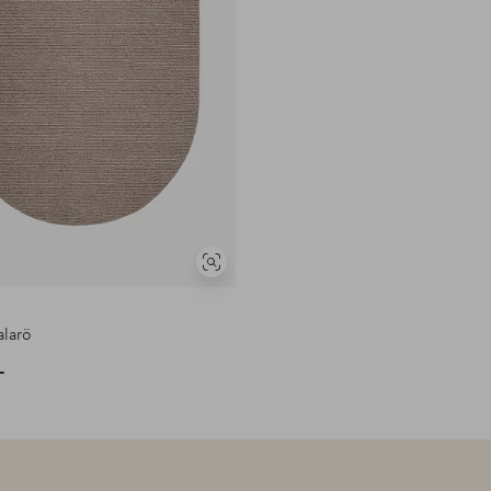
Vis
lignende
alarö
-