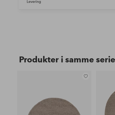
Levering
Produkter i samme seri
Legg
til
favoritter