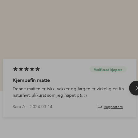
Verifierad kjøpere
Kjempefin matte
Denne matten er tykk, vakker og fargen er virkelig en fin
naturhvit, akkurat som jeg håpet på. :)
Sara A —
2024-03-14
Rapportere