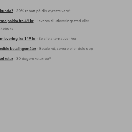
 kunde?
- 30% rabatt på din dyreste vare*
malpakke fra 49 kr
- Leveres til utleveringssted eller
kkeboks
mlevering fra 149 kr
- Se alle alternativer her
ksible betalingsmåter
- Betale nå, senere eller dele opp
el retur
- 30 dagers returrett*