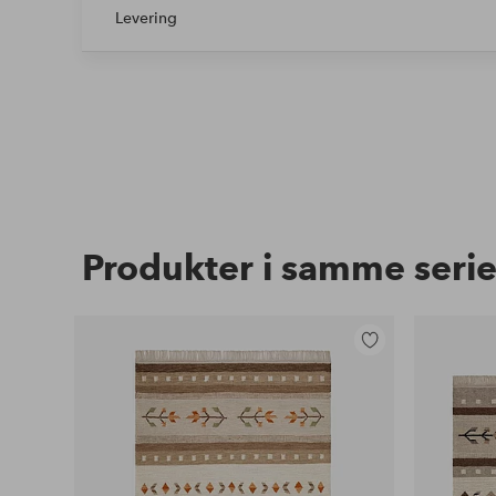
Levering
Produkter i samme seri
Legg
til
favoritter