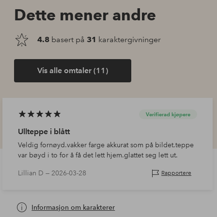
Dette mener andre
4.8
basert på
31
karaktergivninger
Vis alle omtaler (11)
Verifierad kjøpere
Ullteppe i blått
Veldig fornøyd.vakker farge akkurat som på bildet.teppe
var bøyd i to for å få det lett hjem.glattet seg lett ut.
Lillian D —
2026-03-28
Rapportere
Informasjon om karakterer