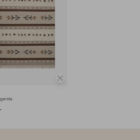
Vis
lignende
gersta
-