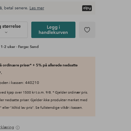
å, betal senere.
Les mer
g størrelse
Legg i
handlekurven
 1-2 uker - Farge: Sand
 ordinære priser* + 5% på allerede nedsatte
.
oden i kassen: 440210
ved kjøp over 1500 kr t.o.m. 9/8. * Gjelder ordinær pris.
der nedsatte priser. Gjelder ikke produkter merket med
 eller "Alltid lav pris". Se fullstendige vilkår i kassen.
rklæring