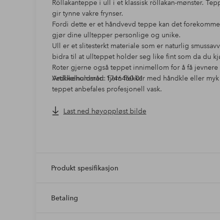
Röllakanteppe i ull i et klassisk röllakan-mønster. T
gir tynne vakre frynser.
Fordi dette er et håndvevd teppe kan det forekomme s
gjør dine ulltepper personlige og unike.
Ull er et slitesterkt materiale som er naturlig smussav
bidra til at ullteppet holder seg like fint som da du 
Roter gjerne også teppet innimellom for å få jevnere s
Vedlikeholdsråd: fjern flekker med håndkle eller myk 
Artikkelnummer: 1746460-01
teppet anbefales profesjonell vask.
Hvert Fagersta-teppe er produsert under rettferdige 
Care & Fair er en organisasjon som motvirker barnear
Last ned høyoppløst bilde
Pakistan. De fokuserer på å forbedre vilkårene for t
og vedlikeholde barnehager, skoler og sykehus.
Materiale: 100% ull
Tykkelse: ca. 15 mmHvert teppe er laget for hånd, og 
forekomme små forskjeller i farge og størrelse.
Produkt spesifikasjon
Størrelsesvariasjonen kan være 3-5 % av det oppgitte
Betaling