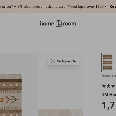
priser* + 5% på allerede nedsatte varer** ved kjøp over 1500 kr.
Kod
Homeroom
–
Alt
til
hjemmet
til
lav
pris
Vis lignende
Farge: Sa
KM Ho
1,7