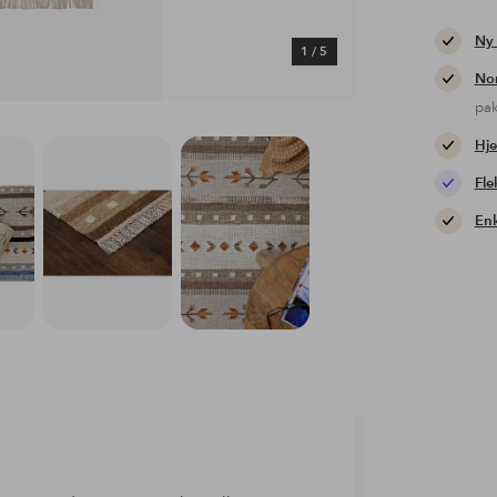
Ny
1
/
5
Nor
pa
Hje
Fle
Enk