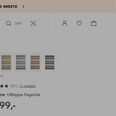
: 440210
Lu
Søk
Bildesøk
Logg
Gå
Gå
på
til
til
Homeroom
favorittmerkede
handlekurv
produkter
nd
31
11 omtaler
me
Ullteppe Fagersta
99,-