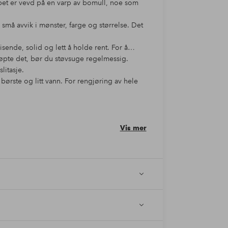
eppet er vevd på en varp av bomull, noe som
må avvik i mønster, farge og størrelse. Det
visende, solid og lett å holde rent. For å
kjøpte det, bør du støvsuge regelmessig.
litasje.
børste og litt vann. For rengjøring av hele
forhold, og er derfor merket med Care & Fair.
beid innen teppeindustrien i India &
eppeveverne og deres familier ved å bygge
Vis mer
derfor er ikke to tepper like. Det kan derfor
 målet.