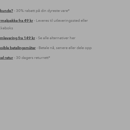
 kunde?
- 30% rabatt på din dyreste vare*
malpakke fra 49 kr
- Leveres til utleveringssted eller
kkeboks
mlevering fra 149 kr
- Se alle alternativer her
ksible betalingsmåter
- Betale nå, senere eller dele opp
el retur
- 30 dagers returrett*