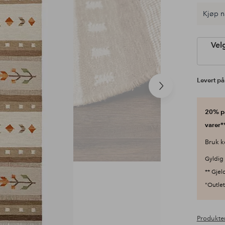
Kjøp n
Vel
Levert på
Neste
produkt
20% på
varer**
Bruk k
Gyldig 
** Gjel
"Outlet"
Produkte