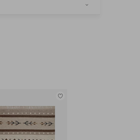
e
Legg
til
favoritter