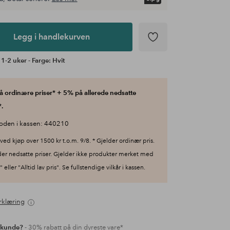
Legg i handlekurven
 1-2 uker - Farge: Hvit
 ordinære priser* + 5% på allerede nedsatte
.
oden i kassen: 440210
ved kjøp over 1500 kr t.o.m. 9/8. * Gjelder ordinær pris.
der nedsatte priser. Gjelder ikke produkter merket med
 eller "Alltid lav pris". Se fullstendige vilkår i kassen.
rklæring
 kunde?
- 30% rabatt på din dyreste vare*