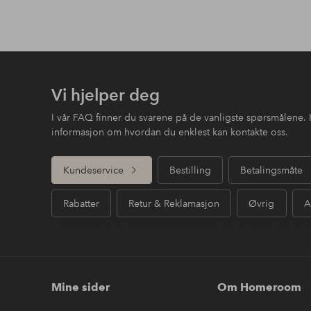
Vi hjelper deg
I vår FAQ finner du svarene på de vanligste spørsmålene. 
informasjon om hvordan du enklest kan kontakte oss.
Kundeservice
Bestilling
Betalingsmåte
Rabatter
Retur & Reklamasjon
Øvrig
A
Mine sider
Om Homeroom