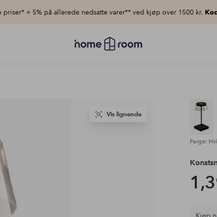
priser* + 5% på allerede nedsatte varer** ved kjøp over 1500 kr.
Kod
Homeroom
–
Alt
til
hjemmet
til
lav
pris
Vis lignende
Farge: Hvi
Konsts
1,3
Kjøp n