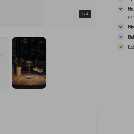
Nor
1
/
3
pa
Hje
Fle
Enk