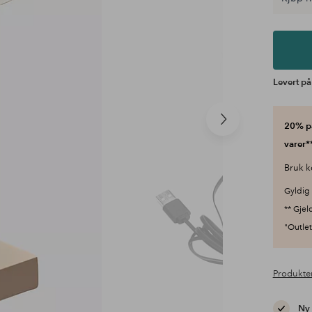
Levert på
Neste
20% på
produkt
varer**
Bruk k
Gyldig 
** Gjel
"Outlet"
Produkte
Ny