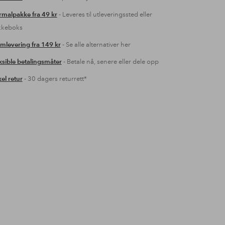
malpakke fra 49 kr
- Leveres til utleveringssted eller
kkeboks
mlevering fra 149 kr
- Se alle alternativer her
ksible betalingsmåter
- Betale nå, senere eller dele opp
el retur
- 30 dagers returrett*