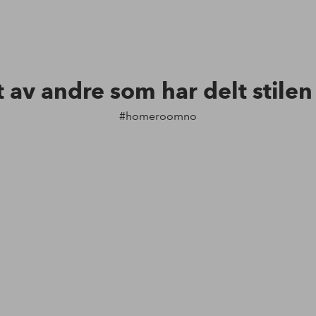
t av andre som har delt stile
#homeroomno