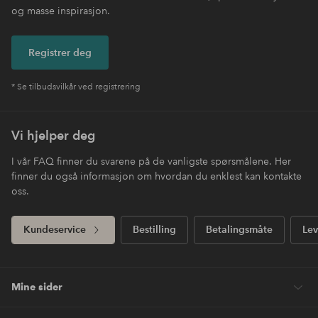
og masse inspirasjon.
Registrer deg
* Se tilbudsvilkår ved registrering
Vi hjelper deg
I vår FAQ finner du svarene på de vanligste spørsmålene. Her
finner du også informasjon om hvordan du enklest kan kontakte
oss.
Kundeservice
Bestilling
Betalingsmåte
Lev
Mine sider