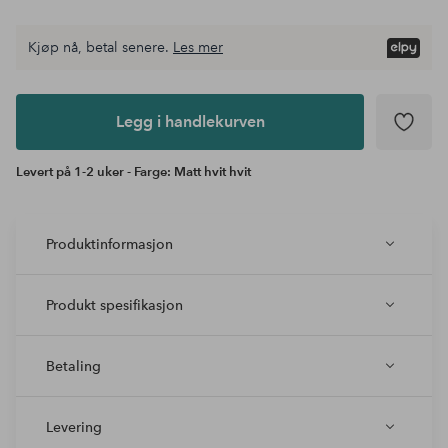
Kjøp nå, betal senere.
Les mer
Legg i
andlekurven
Legg i handlekurven
Levert på 1-2 uker - Farge: Matt hvit hvit
Produktinformasjon
Produkt spesifikasjon
Betaling
Levering