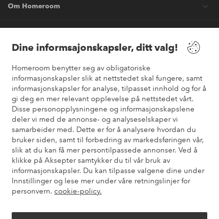
Om Homeroom
Våre tjenester
Dine informsajonskapsler, ditt valg!
Vilkår
Homeroom benytter seg av obligatoriske
informasjonskapsler slik at nettstedet skal fungere, samt
Venner
informasjonskapsler for analyse, tilpasset innhold og for å
gi deg en mer relevant opplevelse på nettstedet vårt.
Disse personopplysningene og informasjonskapslene
deler vi med de annonse- og analyseselskaper vi
samarbeider med. Dette er for å analysere hvordan du
Sikre betalinger
bruker siden, samt til forbedring av markedsføringen vår,
Vil du vite mer om
våre betalingsalternativer
?
slik at du kan få mer persontilpassede annonser. Ved å
elpy
klikke på Aksepter samtykker du til vår bruk av
informasjonskapsler. Du kan tilpasse valgene dine under
Innstillinger og lese mer under våre retningslinjer for
personvern.
cookie-policy.
Norge - Velg land