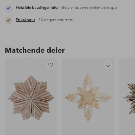
Fleksible betalingsmåter
- Betale nå, senere eller dele opp
Enkel retur
- 30 dagers returrett*
Matchende deler
Legg
Legg
til
til
favoritter
favoritter