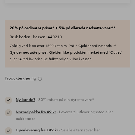
20% på ordinære priser* + 5% på allerede nedsatte varer**.
Bruk koden i kassen: 440210
Gyldig ved kjøp over 1500 kr t.o.m. 9/8. * Gjelder ordinær pris. **
Gjelder nedsatte priser. Gjelder ikke produkter merket med "Outlet"
eller "Alltid lav pris". Se fullstendige vilkår i kassen.
Produkterklæring
Ny kunde?
- 30% rabatt på din dyreste vare*
Normalpakke fra 49 kr
- Leveres til utleveringssted eller
pakkeboks
Hjemlevering fra 149 kr
- Se alle alternativer her