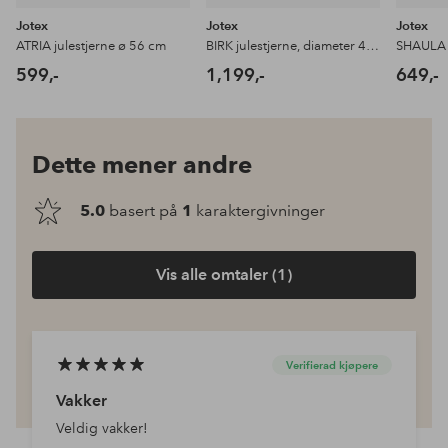
Jotex
Jotex
Jotex
ATRIA julestjerne ø 56 cm
BIRK julestjerne, diameter 45 cm
SHAULA j
599,-
1,199,-
649,-
Dette mener andre
5.0
basert på
1
karaktergivninger
Vis alle omtaler (1)
Verifierad kjøpere
Vakker
Veldig vakker!