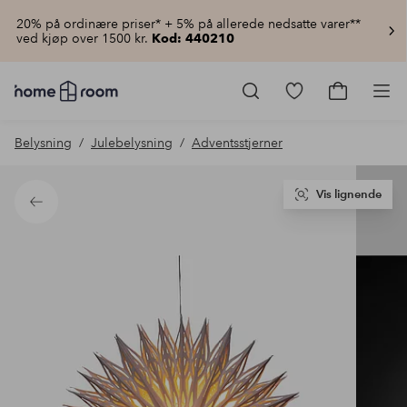
20% på ordinære priser* + 5% på allerede nedsatte varer**
ved kjøp over 1500 kr.
Kod: 440210
Homeroom
–
Gå
Gå
Pro
Alt
til
til
til
favorittmerkede
handlekur
Belysning
Julebelysning
Adventsstjerner
hjemmet
produkter
til
lav
pris
Vis lignende
Tilbake