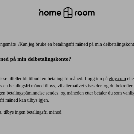
lingsmåte
Kan jeg bruke en betalingsfri måned på min delbetalingskon
åned på min delbetalingskonto?
sse tilfeller bli tilbudt en betalingsfri måned. Logg inn på
elpy.com
elle
s en betalingsfri måned tilbys, vil alternativet vises der, og du bekreft
n betalingspåminnelse sendes, og måneden etter betaler du som vanlig i
fri måned kan tilbys igjen.
a, tilbys ingen betalingsfri måned.