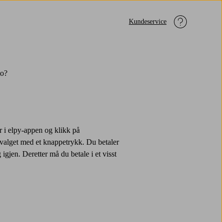
Kundeservice
to?
r i elpy-appen og klikk på
er valget med et knappetrykk. Du betaler
gjen. Deretter må du betale i et visst