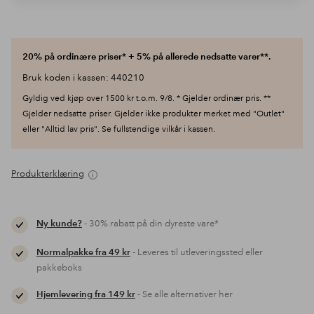
20% på ordinære priser* + 5% på allerede nedsatte varer**.
Bruk koden i kassen: 440210
Gyldig ved kjøp over 1500 kr t.o.m. 9/8. * Gjelder ordinær pris. **
Gjelder nedsatte priser. Gjelder ikke produkter merket med "Outlet"
eller "Alltid lav pris". Se fullstendige vilkår i kassen.
Produkterklæring
Ny kunde?
- 30% rabatt på din dyreste vare*
Normalpakke fra 49 kr
- Leveres til utleveringssted eller
pakkeboks
Hjemlevering fra 149 kr
- Se alle alternativer her