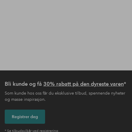
Bli kunde og få
30% rabatt på den dyreste varen
*
Som kunde hos oss får du eksklusive tilbud, spennende nyheter
og masse inspirasjon.
Registrer deg
* Se tilbudsvilkår ved registrering