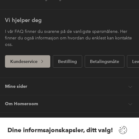
Vi hjelper deg
I vår FAQ finner du svarene på de vanligste spørsmålene. Her
finner du også informasjon om hvordan du enklest kan kontakte
oss.
Kundeservice
Bestilling
Betalingsmåte
Lev
Mine sider
Om Homeroom
Våre tjenester
Dine informsajonskapsler, ditt valg!
Vilkår