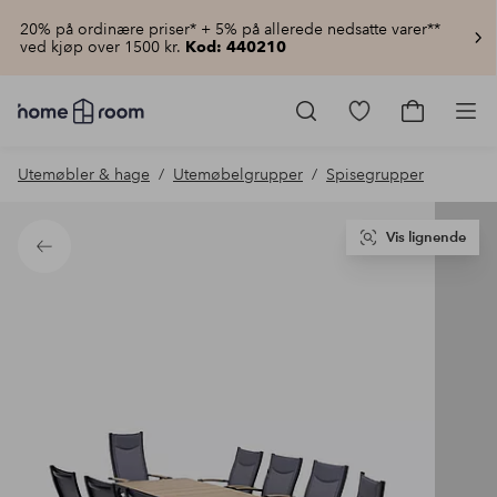
20% på ordinære priser* + 5% på allerede nedsatte varer**
ved kjøp over 1500 kr.
Kod: 440210
Homeroom
–
Gå
Gå
Pro
Alt
til
til
til
favorittmerkede
handlekur
Utemøbler & hage
Utemøbelgrupper
Spisegrupper
hjemmet
produkter
til
lav
pris
Vis lignende
Tilbake