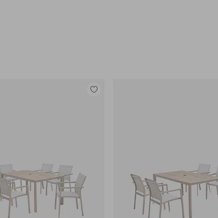
e
Legg
til
favoritter