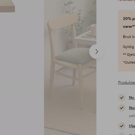
20% på
varer**
Bruk k
Gyldig 
Neste
** Gjel
produkt
"Outlet"
Produkte
Ny
Nor
pa
Hje