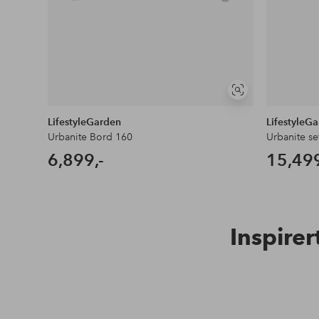
Vis
lignende
LifestyleGarden
LifestyleG
Urbanite Bord 160
6,899,-
15,499
Inspirer