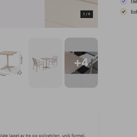
Fle
Enk
1
/
9
+4
ate laget av tre og polyetylen, unik formel.