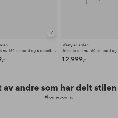
Vis
lignende
arden
LifestyleGarden
Urbanite sett m. 160 cm bord og 6 stabelbare lenestoler
,-
12,999,-
t av andre som har delt stile
#homeroomno