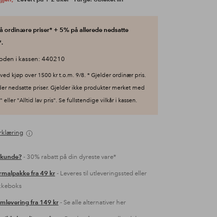
 ordinære priser* + 5% på allerede nedsatte
.
oden i kassen: 440210
ved kjøp over 1500 kr t.o.m. 9/8. * Gjelder ordinær pris.
der nedsatte priser. Gjelder ikke produkter merket med
 eller "Alltid lav pris". Se fullstendige vilkår i kassen.
rklæring
 kunde?
- 30% rabatt på din dyreste vare*
malpakke fra 49 kr
- Leveres til utleveringssted eller
kkeboks
mlevering fra 149 kr
- Se alle alternativer her