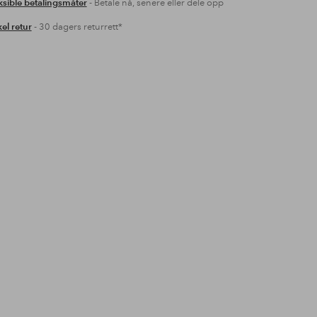
ksible betalingsmåter
- Betale nå, senere eller dele opp
el retur
- 30 dagers returrett*