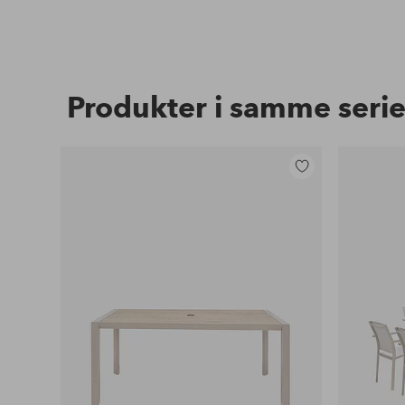
Produkter i samme seri
Legg
til
favoritter