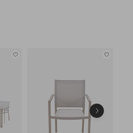
Legg
Legg
til
til
favoritter
favoritter
Neste
produkt