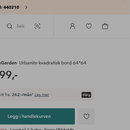
: 440210
Lu
Søk
Bildesøk
Logg
Gå
Gå
på
til
til
Homeroom
favorittmerkede
handlekurv
produkter
leGarden
Urbanite kvadratisk bord 64*64
99,-
itt fra.
262:-/mån
*
Les mer
Legg i handlekurven
igjen,
Levert på 1-2 uker - Farge: Ubleket lin