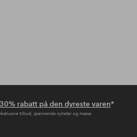
30% rabatt på den dyreste varen
*
eksklusive tilbud, spennende nyheter og masse