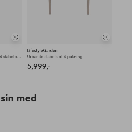
Vis
Vis
lignende
lignende
LifestyleGarden
Lifesty
Urbanite sett m. 160 cm bord og 4 stabelbare lenestoler
Urbanite stabelstol 4-pakning
Urbanit
5,999,-
8,69
n sin med