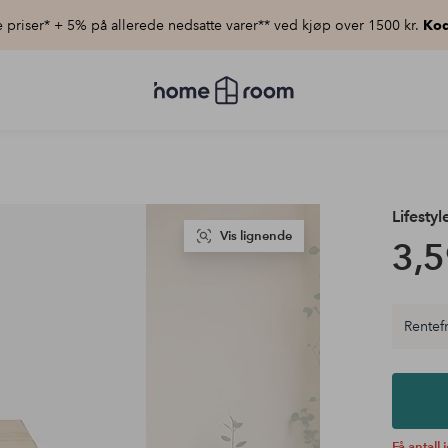
priser* + 5% på allerede nedsatte varer** ved kjøp over 1500 kr.
Kod
Homeroom
–
Alt
til
hjemmet
til
lav
pris
Lifesty
Vis lignende
3,5
Rentefr
Få antall 