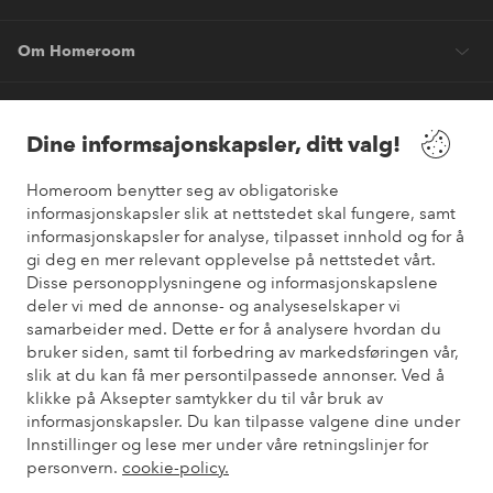
Om Homeroom
Våre tjenester
Dine informsajonskapsler, ditt valg!
Vilkår
Homeroom benytter seg av obligatoriske
informasjonskapsler slik at nettstedet skal fungere, samt
Venner
informasjonskapsler for analyse, tilpasset innhold og for å
gi deg en mer relevant opplevelse på nettstedet vårt.
Disse personopplysningene og informasjonskapslene
deler vi med de annonse- og analyseselskaper vi
samarbeider med. Dette er for å analysere hvordan du
Sikre betalinger
bruker siden, samt til forbedring av markedsføringen vår,
Vil du vite mer om
våre betalingsalternativer
?
slik at du kan få mer persontilpassede annonser. Ved å
elpy
klikke på Aksepter samtykker du til vår bruk av
informasjonskapsler. Du kan tilpasse valgene dine under
Innstillinger og lese mer under våre retningslinjer for
personvern.
cookie-policy.