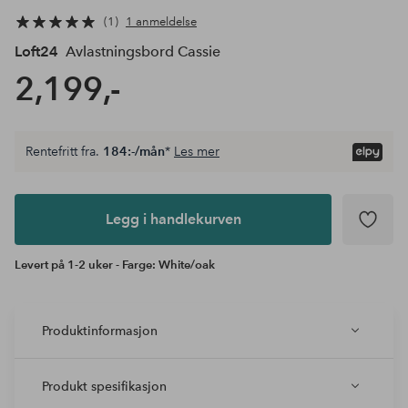
1
1 anmeldelse
Loft24
Avlastningsbord Cassie
2,199,-
Rentefritt fra.
184:-/mån
*
Les mer
Legg i
andlekurven
Legg i handlekurven
Levert på 1-2 uker - Farge: White/oak
Produktinformasjon
Produkt spesifikasjon