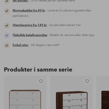
Ny kunde?
- 30% rabatt på din dyreste vare*
Normalpakke fra 49 kr
- Leveres til utleveringssted eller
pakkeboks
Hjemlevering fra 149 kr
- Se alle alternativer her
Fleksible betalingsmåter
- Betale nå, senere eller dele opp
Enkel retur
- 30 dagers returrett*
Produkter i samme serie
Legg
Legg
til
til
favoritter
favoritter