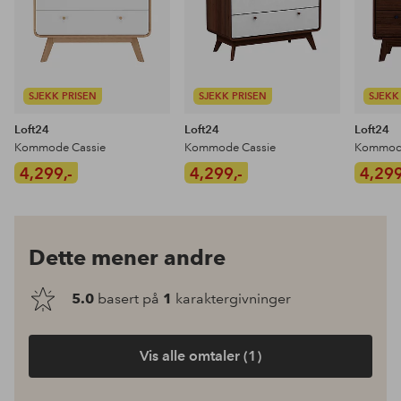
SJEKK PRISEN
SJEKK PRISEN
SJEKK
Loft24
Loft24
Loft24
Kommode Cassie
Kommode Cassie
Kommode
4,299,-
4,299,-
4,299
Dette mener andre
5.0
basert på
1
karaktergivninger
Vis alle omtaler (1)