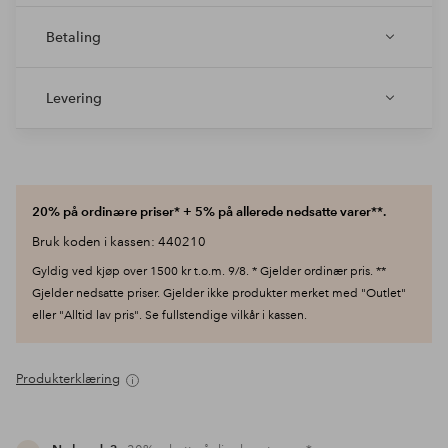
Betaling
Levering
20% på ordinære priser* + 5% på allerede nedsatte varer**.
Bruk koden i kassen: 440210
Gyldig ved kjøp over 1500 kr t.o.m. 9/8. * Gjelder ordinær pris. **
Gjelder nedsatte priser. Gjelder ikke produkter merket med "Outlet"
eller "Alltid lav pris". Se fullstendige vilkår i kassen.
Produkterklæring