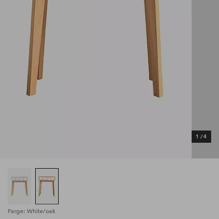
1
/
4
Farge: White/oak