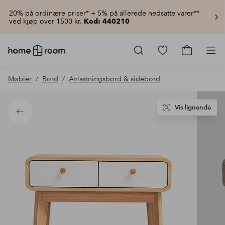
20% på ordinære priser* + 5% på allerede nedsatte varer**
ved kjøp over 1500 kr.
Kod: 440210
Homeroom
–
Gå
Gå
Pro
Alt
til
til
til
favorittmerkede
handlekur
Møbler
Bord
Avlastningsbord & sidebord
hjemmet
produkter
til
lav
pris
Vis lignende
Tilbake