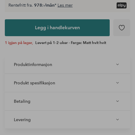
Rentefritt fra.
978:-/mån
*
Les mer
Legg i
andlekurven
Legg i handlekurven
1 igjen på lager,
Levert på 1-2 uker - Farge: Matt hvit hvit
Produktinformasjon
Produkt spesifikasjon
Betaling
Levering