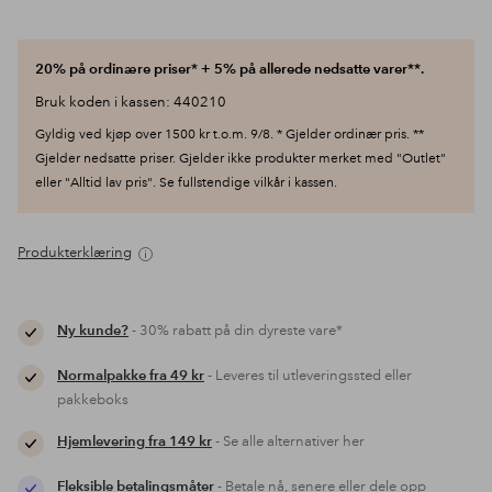
20% på ordinære priser* + 5% på allerede nedsatte varer**.
Bruk koden i kassen: 440210
Gyldig ved kjøp over 1500 kr t.o.m. 9/8. * Gjelder ordinær pris. **
Gjelder nedsatte priser. Gjelder ikke produkter merket med "Outlet"
eller "Alltid lav pris". Se fullstendige vilkår i kassen.
Produkterklæring
Ny kunde?
- 30% rabatt på din dyreste vare*
Normalpakke fra 49 kr
- Leveres til utleveringssted eller
pakkeboks
Hjemlevering fra 149 kr
- Se alle alternativer her
Fleksible betalingsmåter
- Betale nå, senere eller dele opp