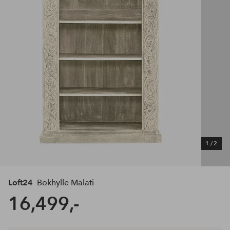
1
/
2
Loft24
Bokhylle Malati
16,499,-