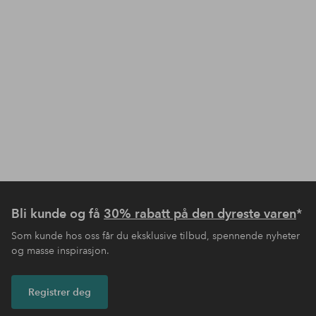
Bli kunde og få
30% rabatt på den dyreste varen
*
Som kunde hos oss får du eksklusive tilbud, spennende nyheter
og masse inspirasjon.
Registrer deg