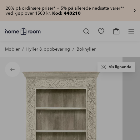
20% på ordinære priser* + 5% på allerede nedsatte varer**
ved kjøp over 1500 kr.
Kod: 440210
Homeroom
–
Gå
Gå
Pro
Alt
til
til
til
favorittmerkede
handlekur
Møbler
Hyller & oppbevaring
Bokhyller
hjemmet
produkter
til
lav
pris
Vis lignende
Tilbake