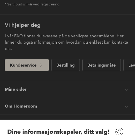
* Se tilbudsvilkår ved registrering
Vi hjelper deg
I vår FAQ finner du svarene på de vanligste spørsmålene. Her
finner du også informasjon om hvordan du enklest kan kontakte
oss.
Kundeservice
Bestilling
Betalingsmåte
Lev
Mine sider
Om Homeroom
Våre tjenester
Dine informsajonskapsler, ditt valg!