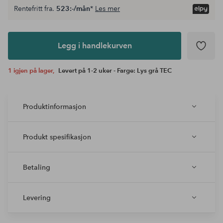
Rentefritt fra.
523:-/mån
*
Les mer
Legg i
andlekurven
Legg i handlekurven
1 igjen på lager,
Levert på 1-2 uker - Farge: Lys grå TEC
Produktinformasjon
Produkt spesifikasjon
Betaling
Levering