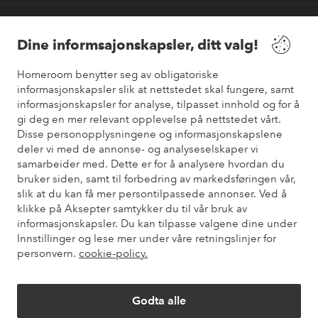
Våre tjenester
Dine informsajonskapsler, ditt valg!
Vilkår
Homeroom benytter seg av obligatoriske
informasjonskapsler slik at nettstedet skal fungere, samt
informasjonskapsler for analyse, tilpasset innhold og for å
Venner
gi deg en mer relevant opplevelse på nettstedet vårt.
Disse personopplysningene og informasjonskapslene
deler vi med de annonse- og analyseselskaper vi
samarbeider med. Dette er for å analysere hvordan du
Sikre betalinger
bruker siden, samt til forbedring av markedsføringen vår,
Vil du vite mer om
våre betalingsalternativer
?
slik at du kan få mer persontilpassede annonser. Ved å
elpy
klikke på Aksepter samtykker du til vår bruk av
informasjonskapsler. Du kan tilpasse valgene dine under
Innstillinger og lese mer under våre retningslinjer for
personvern.
cookie-policy.
Norge - Velg land
Godta alle
Instagram
Facebook
Pinterest
Youtube