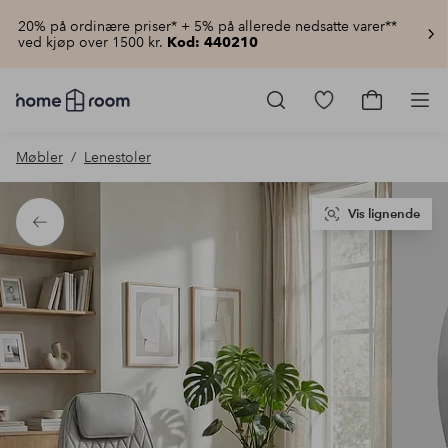
20% på ordinære priser* + 5% på allerede nedsatte varer**
ved kjøp over 1500 kr.
Kod: 440210
Homeroom
–
Gå
Gå
Pro
Alt
til
til
til
favorittmerkede
handlekur
Møbler
Lenestoler
hjemmet
produkter
til
lav
pris
Vis lignende
Tilbake