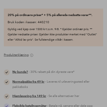
20% på ordinære priser* + 5% på allerede nedsatte varer**.
Bruk koden i kassen: 440210
Gyldig ved kjøp over 1500 kr t.o.m. 9/8. * Gjelder ordinær pris. **
Gjelder nedsatte priser. Gjelder ikke produkter merket med "Outlet"
eller "Alltid lav pris". Se fullstendige vilkår i kassen.
Produkterklæring
Ny kunde?
- 30% rabatt på din dyreste vare*
Normalpakke fra 49 kr
- Leveres til utleveringssted eller
pakkeboks
Hjemlevering fra 149 kr
- Se alle alternativer her
Fleksible betalingsmåter
- Betale nå, senere eller dele opp