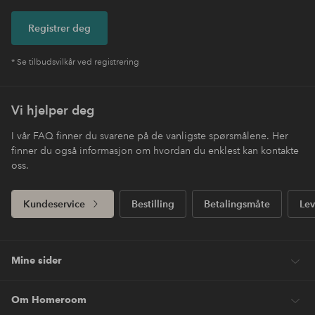
Registrer deg
* Se tilbudsvilkår ved registrering
Vi hjelper deg
I vår FAQ finner du svarene på de vanligste spørsmålene. Her
finner du også informasjon om hvordan du enklest kan kontakte
oss.
Kundeservice
Bestilling
Betalingsmåte
Lev
Mine sider
Om Homeroom