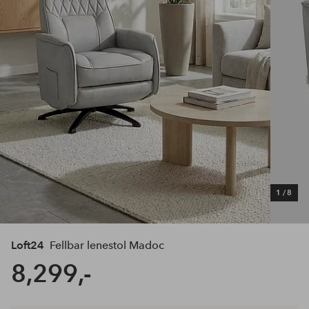
1
/
8
Loft24
Fellbar lenestol Madoc
8,299,-