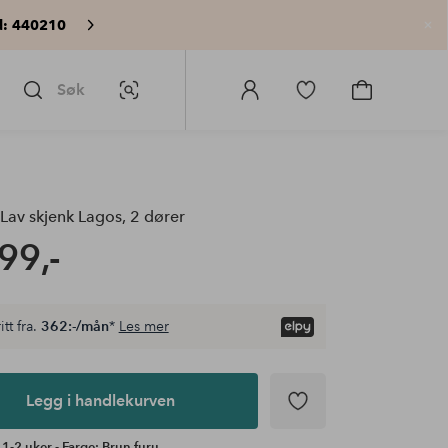
: 440210
Lu
Søk
Bildesøk
Logg
Gå
Gå
på
til
til
Homeroom
favorittmerkede
handlekurv
produkter
Lav skjenk Lagos, 2 dører
99,-
itt fra.
362:-/mån
*
Les mer
Legg i handlekurven
 1-2 uker - Farge: Brun furu