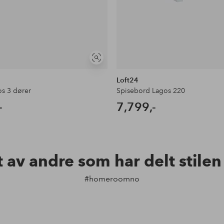
Vis
lignende
Loft24
os 3 dører
Spisebord Lagos 220
-
7,799,-
t av andre som har delt stile
#homeroomno