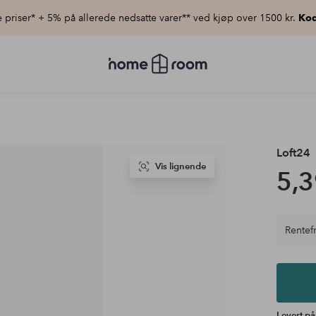
priser* + 5% på allerede nedsatte varer** ved kjøp over 1500 kr.
Kod
Homeroom
–
Alt
til
hjemmet
til
lav
pris
Loft24
Vis lignende
5,3
Rentefr
Levert på