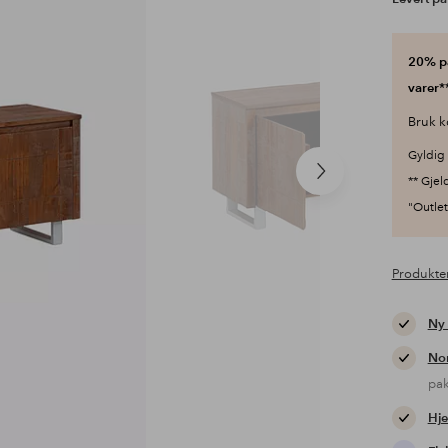
20% på
varer**
Bruk k
Gyldig 
Neste
** Gjel
produkt
"Outlet"
Produkte
Ny
Nor
pa
Hje