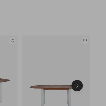
Legg
Legg
til
til
favoritter
favoritter
Neste
produkt