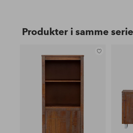
Produkter i samme seri
Legg
til
favoritter