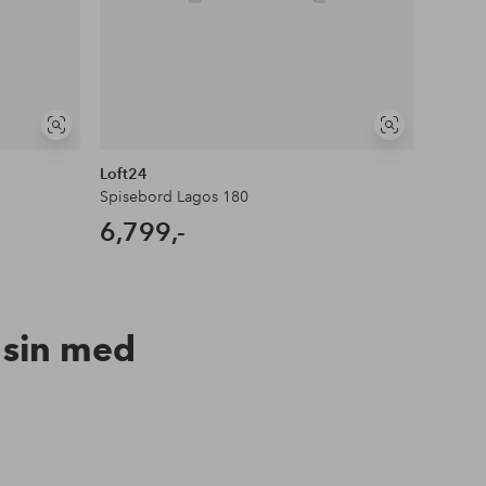
Vis
Vis
lignende
lignende
Loft24
Loft24
Spisebord Lagos 180
Bokhyl
6,799,-
5,39
n sin med