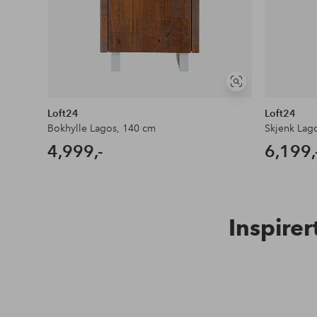
Vis
lignende
Loft24
Loft24
Bokhylle Lagos, 140 cm
Skjenk Lag
4,999,-
6,199,
Inspirer