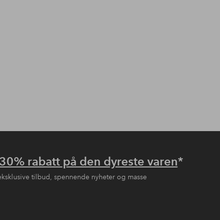
30% rabatt på den dyreste varen
*
eksklusive tilbud, spennende nyheter og masse