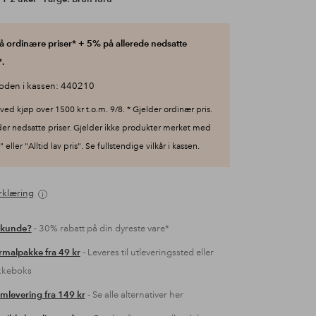
 ordinære priser* + 5% på allerede nedsatte
.
oden i kassen: 440210
ved kjøp over 1500 kr t.o.m. 9/8. * Gjelder ordinær pris.
der nedsatte priser. Gjelder ikke produkter merket med
 eller "Alltid lav pris". Se fullstendige vilkår i kassen.
rklæring
 kunde?
- 30% rabatt på din dyreste vare*
malpakke fra 49 kr
- Leveres til utleveringssted eller
kkeboks
mlevering fra 149 kr
- Se alle alternativer her