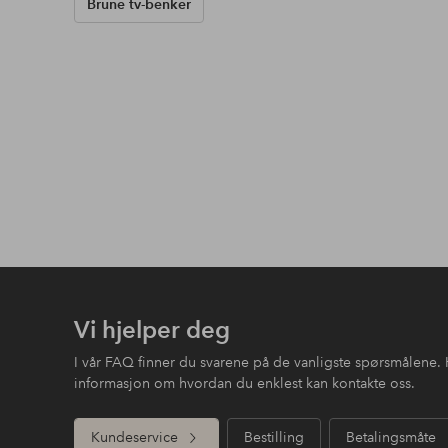
Brune tv-benker
Vi hjelper deg
I vår FAQ finner du svarene på de vanligste spørsmålene. 
informasjon om hvordan du enklest kan kontakte oss.
Kundeservice
Bestilling
Betalingsmåte