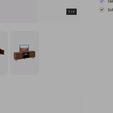
Fle
Enk
1
/
3