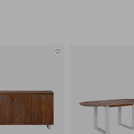
e
Legg
til
favoritter