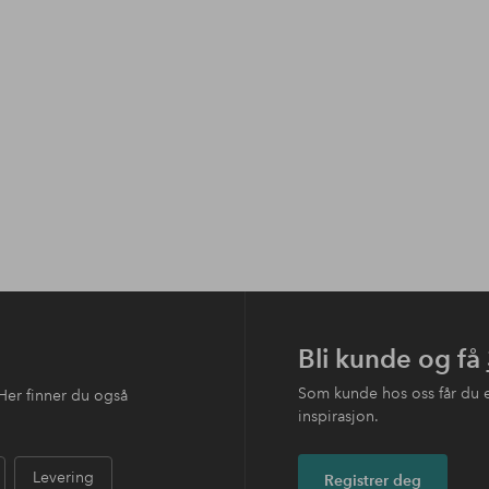
Bli kunde og få
Som kunde hos oss får du 
Her finner du også
inspirasjon.
Levering
Registrer deg