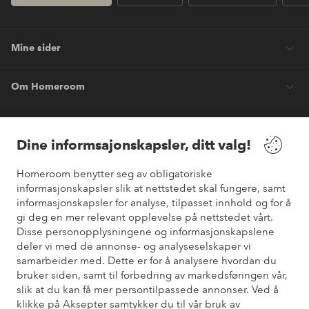
Mine sider
Om Homeroom
Våre tjenester
Dine informsajonskapsler, ditt valg!
Vilkår
Homeroom benytter seg av obligatoriske
informasjonskapsler slik at nettstedet skal fungere, samt
Venner
informasjonskapsler for analyse, tilpasset innhold og for å
gi deg en mer relevant opplevelse på nettstedet vårt.
Disse personopplysningene og informasjonskapslene
deler vi med de annonse- og analyseselskaper vi
samarbeider med. Dette er for å analysere hvordan du
Sikre betalinger
bruker siden, samt til forbedring av markedsføringen vår,
Vil du vite mer om
våre betalingsalternativer
?
slik at du kan få mer persontilpassede annonser. Ved å
elpy
klikke på Aksepter samtykker du til vår bruk av