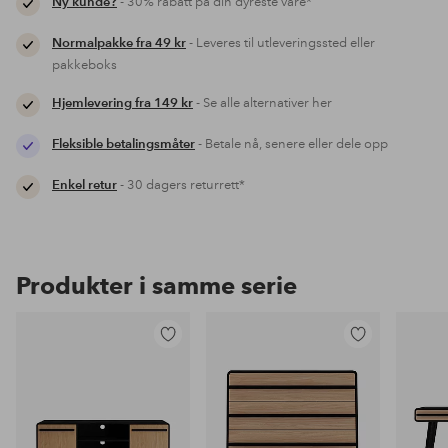
Ny kunde?
- 30% rabatt på din dyreste vare*
Normalpakke fra 49 kr
- Leveres til utleveringssted eller
pakkeboks
Hjemlevering fra 149 kr
- Se alle alternativer her
Fleksible betalingsmåter
- Betale nå, senere eller dele opp
Enkel retur
- 30 dagers returrett*
Produkter i samme serie
Legg
Legg
til
til
favoritter
favoritter