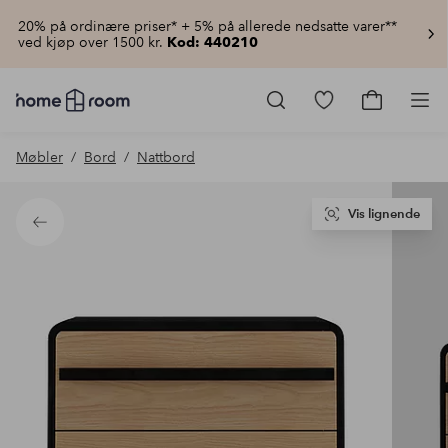
20% på ordinære priser* + 5% på allerede nedsatte varer**
ved kjøp over 1500 kr.
Kod: 440210
Homeroom
–
Gå
Gå
Pro
Alt
til
til
til
favorittmerkede
handlekur
Møbler
Bord
Nattbord
hjemmet
produkter
til
lav
pris
Vis lignende
Tilbake