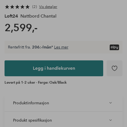
2
Vis detaljer
Loft24
Nattbord Chantal
2,599,-
Rentefritt fra.
206:-/mån
*
Les mer
Legg i
andlekurven
Legg i handlekurven
Levert på 1-2 uker - Farge: Oak/Black
Produktinformasjon
Produkt spesifikasjon