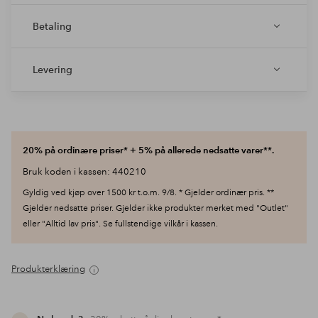
Betaling
Levering
20% på ordinære priser* + 5% på allerede nedsatte varer**.
Bruk koden i kassen: 440210
Gyldig ved kjøp over 1500 kr t.o.m. 9/8. * Gjelder ordinær pris. **
Gjelder nedsatte priser. Gjelder ikke produkter merket med "Outlet"
eller "Alltid lav pris". Se fullstendige vilkår i kassen.
Produkterklæring