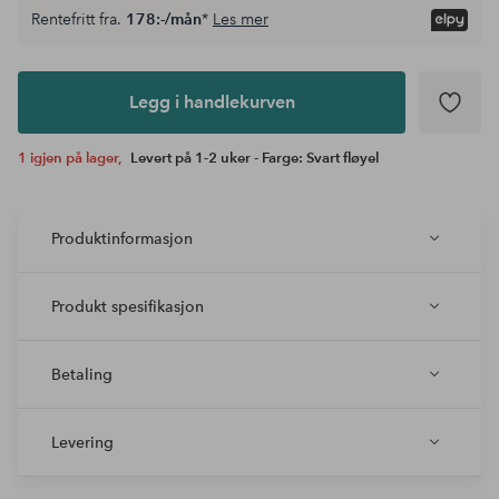
Rentefritt fra.
178:-/mån
*
Les mer
Legg i
andlekurven
Legg i handlekurven
1 igjen på lager,
Levert på 1-2 uker - Farge: Svart fløyel
Produktinformasjon
Produkt spesifikasjon
Betaling
Levering