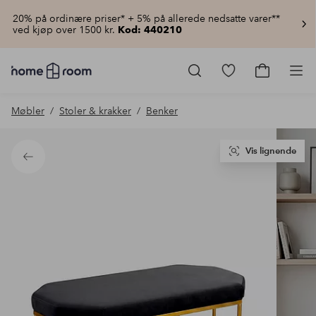
20% på ordinære priser* + 5% på allerede nedsatte varer**
ved kjøp over 1500 kr.
Kod: 440210
Homeroom
–
Gå
Gå
Pro
Alt
til
til
til
favorittmerkede
handlekur
Møbler
Stoler & krakker
Benker
hjemmet
produkter
til
lav
pris
Vis lignende
Tilbake