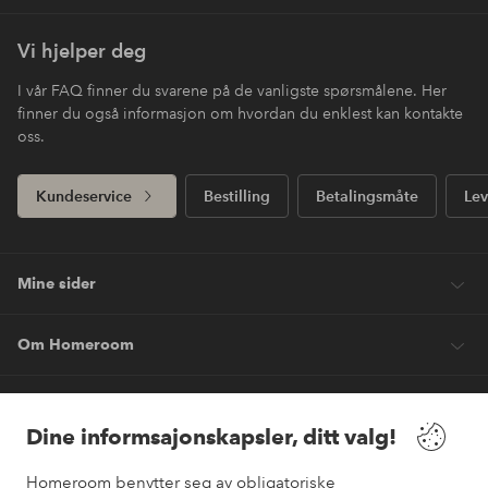
Vi hjelper deg
I vår FAQ finner du svarene på de vanligste spørsmålene. Her
finner du også informasjon om hvordan du enklest kan kontakte
oss.
Kundeservice
Bestilling
Betalingsmåte
Lev
Mine sider
Om Homeroom
Våre tjenester
Dine informsajonskapsler, ditt valg!
Vilkår
Homeroom benytter seg av obligatoriske