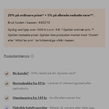
20% på ordinære priser* + 5% på allerede nedsatte varer**.
Bruk koden i kassen: 440210
Gyldig ved kjøp over 1500 kr t.o.m. 9/8. * Gjelder ordinær pris. **
Gjelder nedsatte priser. Gjelder ikke produkter merket med "Outlet"
eller "Alltid lav pris". Se fullstendige vilkår i kassen.
Produkterklæring
Ny kunde?
- 30% rabatt på din dyreste vare*
Normalpakke fra 49 kr
- Leveres til utleveringssted eller
pakkeboks
Hjemlevering fra 149 kr
- Se alle alternativer her
Fleksible betalingsmåter
- Betale nå, senere eller dele opp