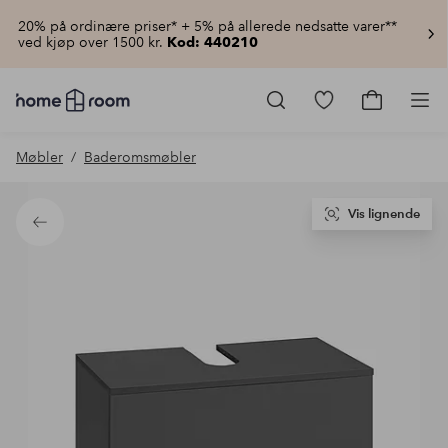
20% på ordinære priser* + 5% på allerede nedsatte varer**
ved kjøp over 1500 kr.
Kod: 440210
Homeroom
–
Gå
Gå
Pro
Alt
til
til
til
favorittmerkede
handlekur
Møbler
Baderomsmøbler
hjemmet
produkter
til
lav
pris
Vis lignende
Tilbake