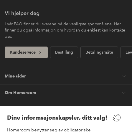
Vi hjelper deg
I vår FAQ finner du svarene på de vanligste spørsmålene. Her
finner du også informasjon om hvordan du enklest kan kontakte
oss.
Kundeservice
Bestilling
Betalingsmåte
Lev
Mine sider
Om Homeroom
Våre tjenester
Dine informsajonskapsler, ditt valg!
Vilkår
Homeroom benytter seg av obligatoriske