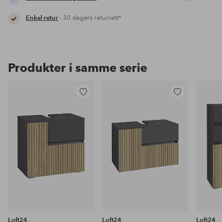
Enkel retur
- 30 dagers returrett*
Produkter i samme serie
Legg
Legg
til
til
favoritter
favoritter
Loft24
Loft24
Loft24