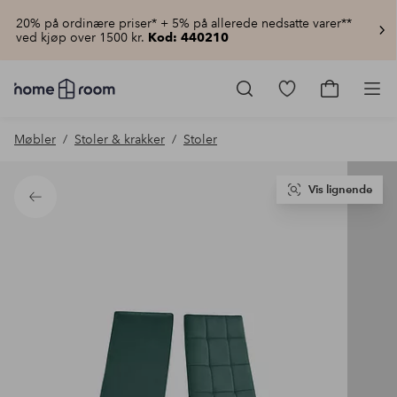
20% på ordinære priser* + 5% på allerede nedsatte varer**
ved kjøp over 1500 kr.
Kod: 440210
Homeroom
–
Gå
Gå
Pro
Alt
til
til
til
favorittmerkede
handlekur
Møbler
Stoler & krakker
Stoler
hjemmet
produkter
til
lav
pris
Vis lignende
Tilbake