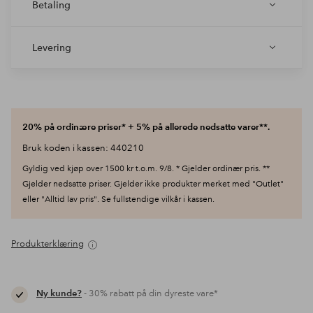
Betaling
Levering
20% på ordinære priser* + 5% på allerede nedsatte varer**.
Bruk koden i kassen: 440210
Gyldig ved kjøp over 1500 kr t.o.m. 9/8. * Gjelder ordinær pris. **
Gjelder nedsatte priser. Gjelder ikke produkter merket med "Outlet"
eller "Alltid lav pris". Se fullstendige vilkår i kassen.
Produkterklæring
Ny kunde?
- 30% rabatt på din dyreste vare*