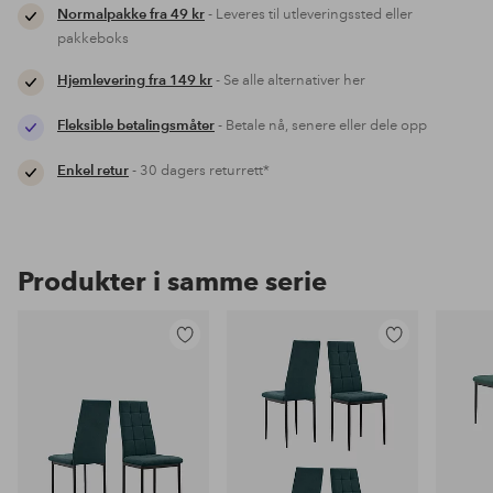
Normalpakke fra 49 kr
- Leveres til utleveringssted eller
pakkeboks
Hjemlevering fra 149 kr
- Se alle alternativer her
Fleksible betalingsmåter
- Betale nå, senere eller dele opp
Enkel retur
- 30 dagers returrett*
Produkter i samme serie
Legg
Legg
til
til
favoritter
favoritter