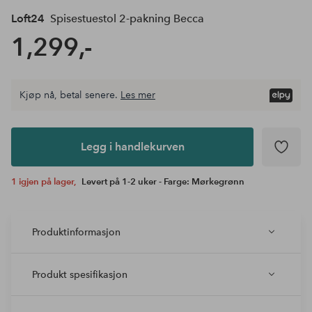
Loft24
Spisestuestol 2-pakning Becca
1,299,-
Kjøp nå, betal senere.
Les mer
Legg i
andlekurven
Legg i handlekurven
1 igjen på lager,
Levert på 1-2 uker - Farge: Mørkegrønn
Produktinformasjon
Produkt spesifikasjon