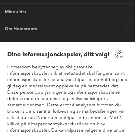
Mine sider
Om Homeroom
Våre tjenester
Dine informsajonskapsler, ditt valg!
Vilkår
Homeroom benytter seg av obligatoriske
informasjonskapsler slik at nettstedet skal fungere, samt
Venner
informasjonskapsler for analyse, tilpasset innhold og for å
gi deg en mer relevant opplevelse på nettstedet vårt.
Disse personopplysningene og informasjonskapslene
deler vi med de annonse- og analyseselskaper vi
samarbeider med. Dette er for å analysere hvordan du
Sikre betalinger
bruker siden, samt til forbedring av markedsføringen vår,
Vil du vite mer om
våre betalingsalternativer
?
slik at du kan få mer persontilpassede annonser. Ved å
elpy
klikke på Aksepter samtykker du til vår bruk av
informasjonskapsler. Du kan tilpasse valgene dine under