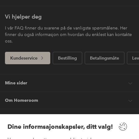
Vi hjelper deg
I vår FAQ finner du svarene på de vanligste spørsmålene. Her
finner du også informasjon om hvordan du enklest kan kontakte
oss.
Kundeservice
Bestilling
Betalingsmåte
Lev
Mine sider
Om Homeroom
Våre tjenester
Dine informsajonskapsler, ditt valg!
Vilkår