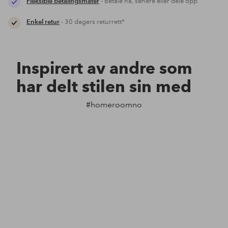
Fleksible betalingsmåter
- Betale nå, senere eller dele opp
Enkel retur
- 30 dagers returrett*
Inspirert av andre som
har delt stilen sin med
#homeroomno