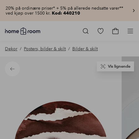
20% på ordinære priser* + 5% på allerede nedsatte varer**
ved kjøp over 1500 kr.
Kod: 440210
Homeroom
–
Gå
Gå
Pro
Alt
til
til
til
favorittmerkede
handlekur
Dekor
Posters, bilder & skilt
Bilder & skilt
hjemmet
produkter
til
lav
pris
Vis lignende
Tilbake