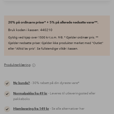
20% på ordinære priser* + 5% på allerede nedsatte varer**.
Bruk koden i kassen: 440210
Gyldig ved kjøp over 1500 kr t.o.m. 9/8. * Gjelder ordinær pris. **
Gjelder nedsatte priser. Gjelder ikke produkter merket med "Outlet"
eller "Alltid lav pris". Se fullstendige vilkår i kassen.
Produkterklæring
Ny kunde?
- 30% rabatt på din dyreste vare*
Normalpakke fra 49 kr
- Leveres til utleveringssted eller
pakkeboks
Hjemlevering fra 149 kr
- Se alle alternativer her