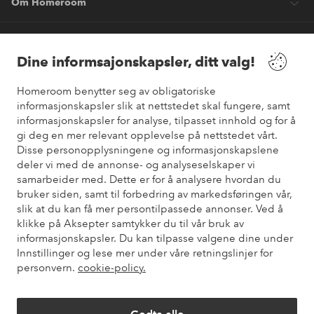
Om Homeroom
Våre tjenester
Dine informsajonskapsler, ditt valg!
Vilkår
Homeroom benytter seg av obligatoriske
informasjonskapsler slik at nettstedet skal fungere, samt
informasjonskapsler for analyse, tilpasset innhold og for å
Venner
gi deg en mer relevant opplevelse på nettstedet vårt.
Disse personopplysningene og informasjonskapslene
deler vi med de annonse- og analyseselskaper vi
samarbeider med. Dette er for å analysere hvordan du
Sikre betalinger
bruker siden, samt til forbedring av markedsføringen vår,
Vil du vite mer om
våre betalingsalternativer
?
slik at du kan få mer persontilpassede annonser. Ved å
elpy
klikke på Aksepter samtykker du til vår bruk av
informasjonskapsler. Du kan tilpasse valgene dine under
Innstillinger og lese mer under våre retningslinjer for
personvern.
cookie-policy.
Norge - Velg land