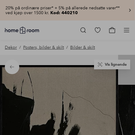
20% på ordinære priser* + 5% på allerede nedsatte varer**
ved kjøp over 1500 kr.
Kod: 440210
Homeroom
–
Gå
Gå
Pro
Alt
til
til
til
favorittmerkede
handlekur
Dekor
Posters, bilder & skilt
Bilder & skilt
hjemmet
produkter
til
lav
pris
Vis lignende
Tilbake