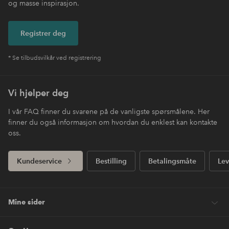
og masse inspirasjon.
Registrer deg
* Se tilbudsvilkår ved registrering
Vi hjelper deg
I vår FAQ finner du svarene på de vanligste spørsmålene. Her
finner du også informasjon om hvordan du enklest kan kontakte
oss.
Kundeservice
Bestilling
Betalingsmåte
Lev
Mine sider