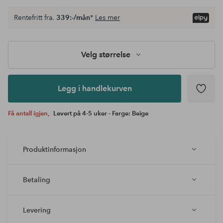
Velg
Rentefritt fra.
339:-/mån
*
Les mer
størrelse
Legg i
handlekurven
Velg størrelse
Legg i handlekurven
Få antall igjen,
Levert på 4-5 uker - Farge: Beige
Produktinformasjon
Betaling
Levering