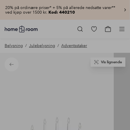
20% på ordinære priser* + 5% på allerede nedsatte varer**
ved kjøp over 1500 kr.
Kod: 440210
Homeroom
–
Gå
Gå
Pro
Alt
til
til
til
favorittmerkede
handlekur
Belysning
Julebelysning
Adventsstaker
hjemmet
produkter
til
lav
pris
Vis lignende
Tilbake