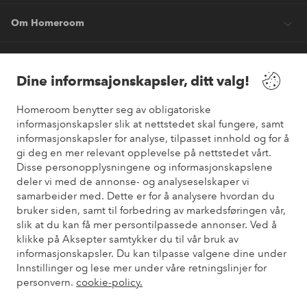
Om Homeroom
Våre tjenester
Dine informsajonskapsler, ditt valg!
Vilkår
Homeroom benytter seg av obligatoriske
informasjonskapsler slik at nettstedet skal fungere, samt
informasjonskapsler for analyse, tilpasset innhold og for å
Venner
gi deg en mer relevant opplevelse på nettstedet vårt.
Disse personopplysningene og informasjonskapslene
deler vi med de annonse- og analyseselskaper vi
samarbeider med. Dette er for å analysere hvordan du
Sikre betalinger
bruker siden, samt til forbedring av markedsføringen vår,
Vil du vite mer om
våre betalingsalternativer
?
slik at du kan få mer persontilpassede annonser. Ved å
elpy
klikke på Aksepter samtykker du til vår bruk av
informasjonskapsler. Du kan tilpasse valgene dine under
Innstillinger og lese mer under våre retningslinjer for
personvern.
cookie-policy.
Norge - Velg land