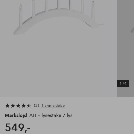
1
/
4
2
1 anmeldelse
Markslöjd
ATLE lysestake 7 lys
549,-