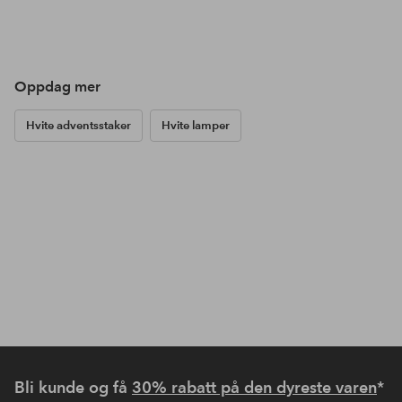
Oppdag mer
Hvite adventsstaker
Hvite lamper
Bli kunde og få
30% rabatt på den dyreste varen
*