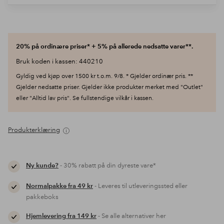
20% på ordinære priser* + 5% på allerede nedsatte varer**.
Bruk koden i kassen: 440210
Gyldig ved kjøp over 1500 kr t.o.m. 9/8. * Gjelder ordinær pris. **
Gjelder nedsatte priser. Gjelder ikke produkter merket med "Outlet"
eller "Alltid lav pris". Se fullstendige vilkår i kassen.
Produkterklæring
Ny kunde?
- 30% rabatt på din dyreste vare*
Normalpakke fra 49 kr
- Leveres til utleveringssted eller
pakkeboks
Hjemlevering fra 149 kr
- Se alle alternativer her