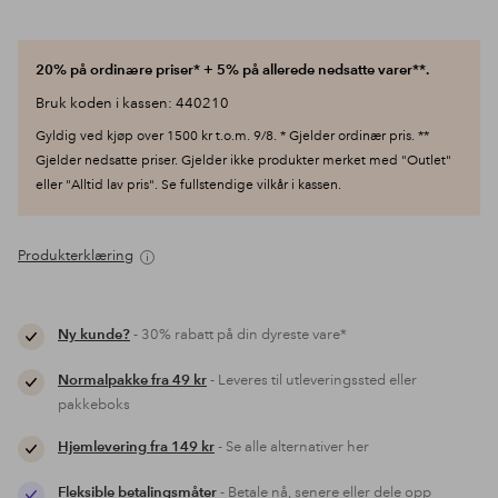
20% på ordinære priser* + 5% på allerede nedsatte varer**.
Bruk koden i kassen: 440210
Gyldig ved kjøp over 1500 kr t.o.m. 9/8. * Gjelder ordinær pris. **
Gjelder nedsatte priser. Gjelder ikke produkter merket med "Outlet"
eller "Alltid lav pris". Se fullstendige vilkår i kassen.
Produkterklæring
Ny kunde?
- 30% rabatt på din dyreste vare*
Normalpakke fra 49 kr
- Leveres til utleveringssted eller
pakkeboks
Hjemlevering fra 149 kr
- Se alle alternativer her
Fleksible betalingsmåter
- Betale nå, senere eller dele opp