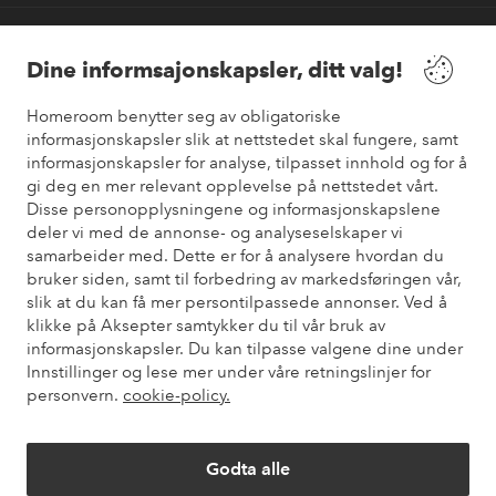
Våre tjenester
Dine informsajonskapsler, ditt valg!
Vilkår
Homeroom benytter seg av obligatoriske
informasjonskapsler slik at nettstedet skal fungere, samt
informasjonskapsler for analyse, tilpasset innhold og for å
Venner
gi deg en mer relevant opplevelse på nettstedet vårt.
Disse personopplysningene og informasjonskapslene
deler vi med de annonse- og analyseselskaper vi
samarbeider med. Dette er for å analysere hvordan du
Sikre betalinger
bruker siden, samt til forbedring av markedsføringen vår,
Vil du vite mer om
våre betalingsalternativer
?
slik at du kan få mer persontilpassede annonser. Ved å
elpy
klikke på Aksepter samtykker du til vår bruk av
informasjonskapsler. Du kan tilpasse valgene dine under
Innstillinger og lese mer under våre retningslinjer for
personvern.
cookie-policy.
Norge - Velg land
Godta alle
Instagram
Facebook
Pinterest
Youtube