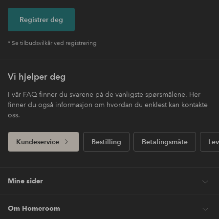
Registrer deg
* Se tilbudsvilkår ved registrering
Vi hjelper deg
I vår FAQ finner du svarene på de vanligste spørsmålene. Her
finner du også informasjon om hvordan du enklest kan kontakte
oss.
Kundeservice
Bestilling
Betalingsmåte
Lev
Mine sider
Om Homeroom