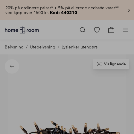
20% på ordinære priser* + 5% på allerede nedsatte varer**
ved kjøp over 1500 kr.
Kod: 440210
Homeroom
–
Gå
Gå
Pro
Alt
til
til
til
favorittmerkede
handlekur
Belysning
Utebelysning
Lyslenker utendørs
hjemmet
produkter
til
lav
pris
Vis lignende
Tilbake