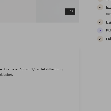
Nor
1
/
2
pa
Hje
Fle
Enk
te. Diameter 60 cm. 1,5 m tekstilledning.
kludert.