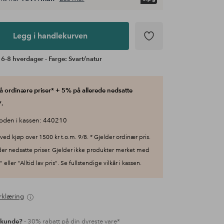
Legg i handlekurven
 6-8 hverdager - Farge: Svart/natur
 ordinære priser* + 5% på allerede nedsatte
.
oden i kassen: 440210
ved kjøp over 1500 kr t.o.m. 9/8. * Gjelder ordinær pris.
der nedsatte priser. Gjelder ikke produkter merket med
 eller "Alltid lav pris". Se fullstendige vilkår i kassen.
rklæring
 kunde?
- 30% rabatt på din dyreste vare*