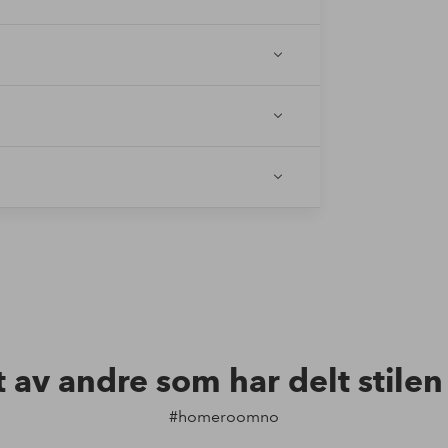
t av andre som har delt stile
#homeroomno