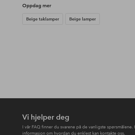
Oppdag mer
Beige taklamper
Beige lamper
Vi hjelper deg
I vår FAQ finner du svarene på de vanligste spørsmålene. 
informasjon om hvordan du enklest kan kontakte oss.