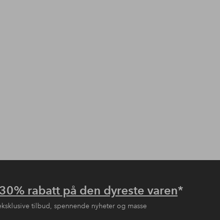
30% rabatt på den dyreste varen
*
eksklusive tilbud, spennende nyheter og masse