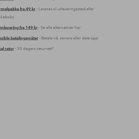
malpakke fra 49 kr
- Leveres til utleveringssted eller
kkeboks
mlevering fra 149 kr
- Se alle alternativer her
ksible betalingsmåter
- Betale nå, senere eller dele opp
el retur
- 30 dagers returrett*