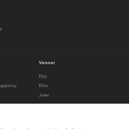
ng
Venner
Elpy
ngspolicy
Ellos
Jotex