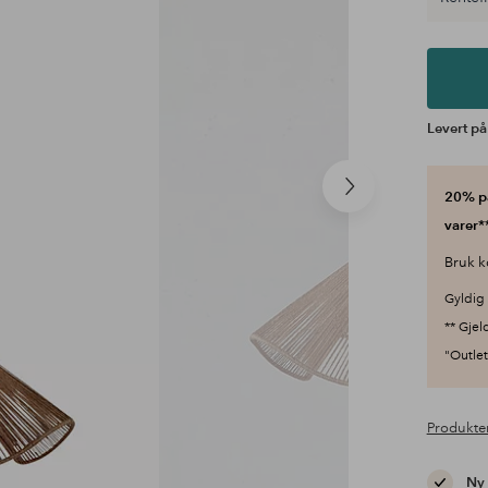
Levert på
Neste
20% på
produkt
varer**
Bruk k
Gyldig 
** Gjel
"Outlet"
Produkte
Ny