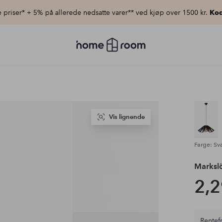
priser* + 5% på allerede nedsatte varer** ved kjøp over 1500 kr.
Kod
Homeroom
–
Alt
til
hjemmet
til
lav
pris
Vis lignende
Farge: Sva
Marksl
2,2
Rentefr