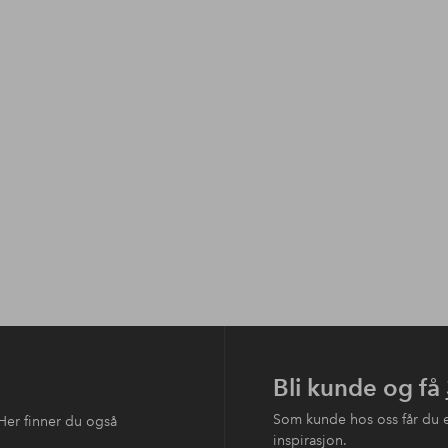
Bli kunde og få
Som kunde hos oss får du 
Her finner du også
inspirasjon.