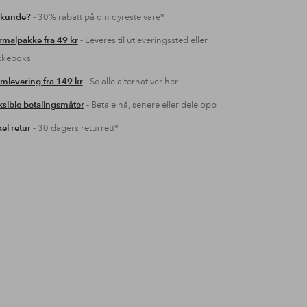
 kunde?
- 30% rabatt på din dyreste vare*
malpakke fra 49 kr
- Leveres til utleveringssted eller
kkeboks
mlevering fra 149 kr
- Se alle alternativer her
ksible betalingsmåter
- Betale nå, senere eller dele opp
el retur
- 30 dagers returrett*