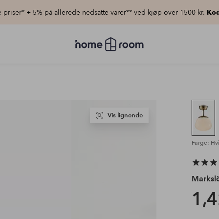
priser* + 5% på allerede nedsatte varer** ved kjøp over 1500 kr.
Kod
Homeroom
–
Alt
til
hjemmet
til
lav
pris
Vis lignende
Farge: Hv
Marksl
1,4