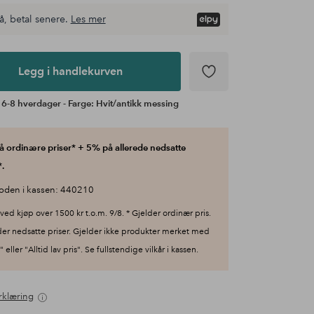
å, betal senere.
Les mer
Legg i handlekurven
 6-8 hverdager - Farge: Hvit/antikk messing
 ordinære priser* + 5% på allerede nedsatte
.
oden i kassen: 440210
ved kjøp over 1500 kr t.o.m. 9/8. * Gjelder ordinær pris.
der nedsatte priser. Gjelder ikke produkter merket med
 eller "Alltid lav pris". Se fullstendige vilkår i kassen.
rklæring