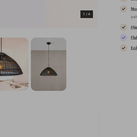
Nor
1
/
4
pa
Hje
Fle
Enk