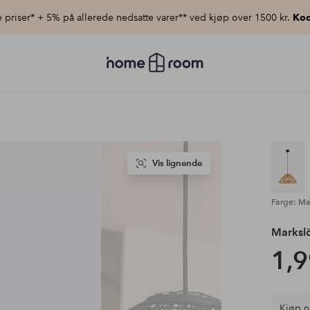
priser* + 5% på allerede nedsatte varer** ved kjøp over 1500 kr.
Kod
Homeroom
–
Alt
til
hjemmet
til
lav
pris
Vis lignende
Farge: Ma
Marksl
1,9
Kjøp n