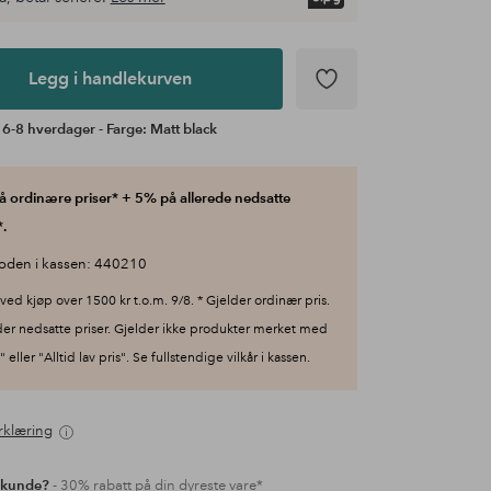
Legg i handlekurven
 6-8 hverdager - Farge: Matt black
 ordinære priser* + 5% på allerede nedsatte
.
oden i kassen: 440210
ved kjøp over 1500 kr t.o.m. 9/8. * Gjelder ordinær pris.
der nedsatte priser. Gjelder ikke produkter merket med
 eller "Alltid lav pris". Se fullstendige vilkår i kassen.
rklæring
 kunde?
- 30% rabatt på din dyreste vare*