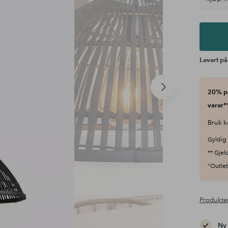
Levert på
Neste
20% på
produkt
varer**
Bruk k
Gyldig 
** Gjel
"Outlet"
Produkte
Ny