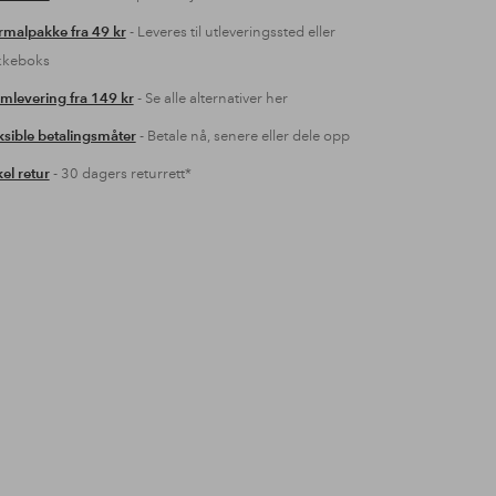
malpakke fra 49 kr
- Leveres til utleveringssted eller
kkeboks
mlevering fra 149 kr
- Se alle alternativer her
ksible betalingsmåter
- Betale nå, senere eller dele opp
el retur
- 30 dagers returrett*