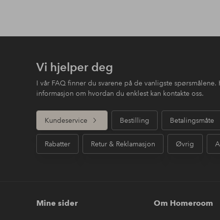
Vi hjelper deg
I vår FAQ finner du svarene på de vanligste spørsmålene. 
informasjon om hvordan du enklest kan kontakte oss.
Kundeservice
Bestilling
Betalingsmåte
Rabatter
Retur & Reklamasjon
Øvrig
A
Mine sider
Om Homeroom