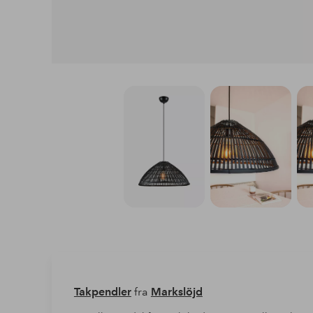
Takpendler
fra
Markslöjd