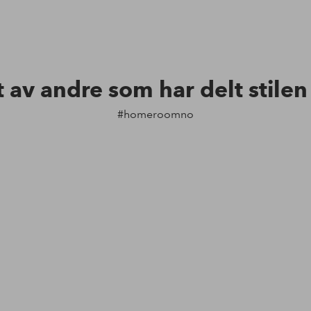
t av andre som har delt stile
#homeroomno