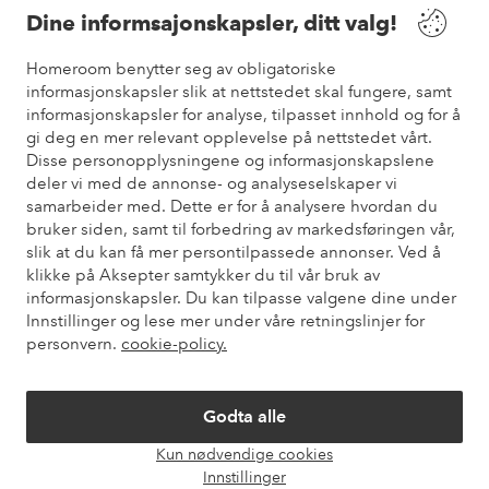
Dine informsajonskapsler, ditt valg!
Vilkår
Homeroom benytter seg av obligatoriske
informasjonskapsler slik at nettstedet skal fungere, samt
informasjonskapsler for analyse, tilpasset innhold og for å
Venner
gi deg en mer relevant opplevelse på nettstedet vårt.
Disse personopplysningene og informasjonskapslene
deler vi med de annonse- og analyseselskaper vi
samarbeider med. Dette er for å analysere hvordan du
Sikre betalinger
bruker siden, samt til forbedring av markedsføringen vår,
Vil du vite mer om
våre betalingsalternativer
?
slik at du kan få mer persontilpassede annonser. Ved å
elpy
klikke på Aksepter samtykker du til vår bruk av
informasjonskapsler. Du kan tilpasse valgene dine under
Innstillinger og lese mer under våre retningslinjer for
personvern.
cookie-policy.
Norge - Velg land
Godta alle
Instagram
Facebook
Pinterest
Youtube
Kun nødvendige cookies
Åpne
Innstillinger
chat-