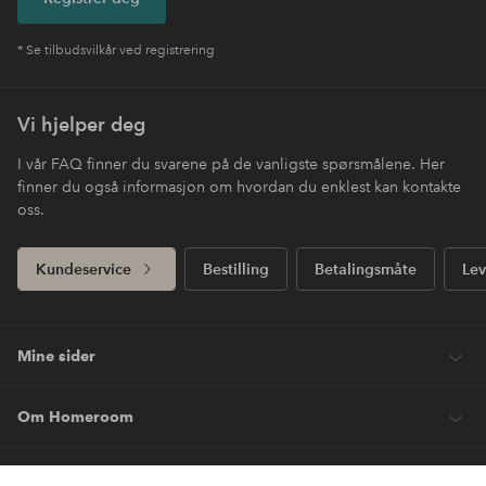
* Se tilbudsvilkår ved registrering
Vi hjelper deg
I vår FAQ finner du svarene på de vanligste spørsmålene. Her
finner du også informasjon om hvordan du enklest kan kontakte
oss.
Kundeservice
Bestilling
Betalingsmåte
Lev
Mine sider
Om Homeroom
Våre tjenester