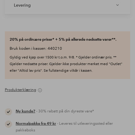
Levering
20% på ordinære priser* + 5% på allerede nedsatte varer**.
Bruk koden i kassen: 440210
Gyldig ved kjøp over 1500 kr t.o.m. 9/8. * Gjelder ordinær pris. **
Gjelder nedsatte priser. Gjelder ikke produkter merket med "Outlet"
eller "Alltid lav pris". Se fullstendige vilkår i kassen.
Produkterklæring
Ny kunde?
- 30% rabatt på din dyreste vare*
Normalpakke fra 49 kr
- Leveres til utleveringssted eller
pakkeboks