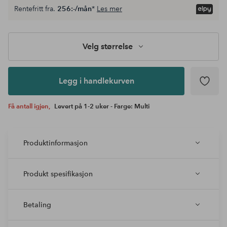
Velg
Rentefritt fra.
256:-/mån
*
Les mer
størrelse
Legg i
handlekurven
Velg størrelse
Legg i handlekurven
Få antall igjen,
Levert på 1-2 uker - Farge: Multi
Produktinformasjon
Produkt spesifikasjon
Betaling