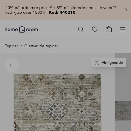
20% på ordinære priser* + 5% på allerede nedsatte varer**
ved kjøp over 1500 kr.
Kod: 440210
Homeroom
–
Gå
Gå
Pro
Alt
til
til
til
favorittmerkede
handlekur
Tepper
Glattvevde tepper
hjemmet
produkter
til
lav
pris
Vis lignende
Tilbake