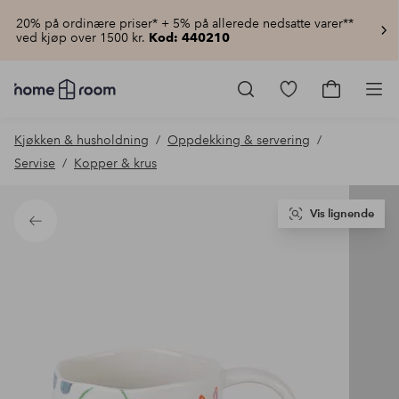
20% på ordinære priser* + 5% på allerede nedsatte varer**
ved kjøp over 1500 kr.
Kod: 440210
Homeroom
–
Gå
Gå
Pro
Alt
til
til
til
favorittmerkede
handlekur
Kjøkken & husholdning
Oppdekking & servering
hjemmet
produkter
til
Servise
Kopper & krus
lav
pris
Vis lignende
Tilbake