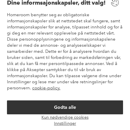
Dine informsajonskapsler, ditt valg!
Vilkår
Homeroom benytter seg av obligatoriske
informasjonskapsler slik at nettstedet skal fungere, samt
informasjonskapsler for analyse, tilpasset innhold og for å
Venner
gi deg en mer relevant opplevelse på nettstedet vårt.
Disse personopplysningene og informasjonskapslene
deler vi med de annonse- og analyseselskaper vi
samarbeider med. Dette er for å analysere hvordan du
Sikre betalinger
bruker siden, samt til forbedring av markedsføringen vår,
Vil du vite mer om
våre betalingsalternativer
?
slik at du kan få mer persontilpassede annonser. Ved å
elpy
klikke på Aksepter samtykker du til vår bruk av
informasjonskapsler. Du kan tilpasse valgene dine under
Innstillinger og lese mer under våre retningslinjer for
personvern.
cookie-policy.
Norge - Velg land
Godta alle
Instagram
Facebook
Pinterest
Youtube
Kun nødvendige cookies
Åpne
Innstillinger
chat-
boks