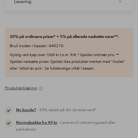
Levering
20% på ordinære priser* + 5% på allerede nedsatte varer**.
Bruk koden i kassen: 440210
Gyldig ved kjøp over 1500 kr t.o.m. 9/8. * Gjelder ordinær pris. **
Gjelder nedsatte priser. Gjelder ikke produkter merket med "Outlet"
eller "Alltid lav pris". Se fullstendige vilkår i kassen.
Produkterklæring
Ny kunde?
- 30% rabatt på din dyreste vare*
Normalpakke fra 49 kr
- Leveres til utleveringssted eller
pakkeboks