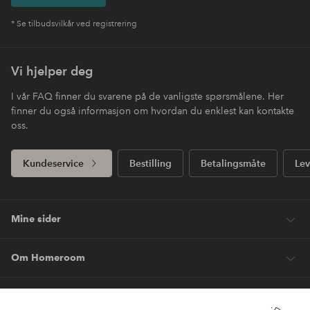
* Se tilbudsvilkår ved registrering
Vi hjelper deg
I vår FAQ finner du svarene på de vanligste spørsmålene. Her
finner du også informasjon om hvordan du enklest kan kontakte
oss.
Kundeservice
Bestilling
Betalingsmåte
Lev
Mine sider
Om Homeroom
Våre tjenester