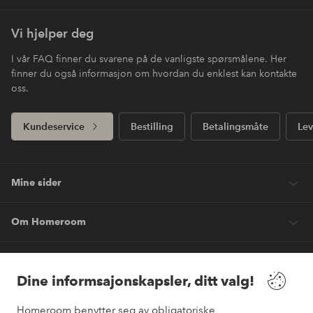
Vi hjelper deg
I vår FAQ finner du svarene på de vanligste spørsmålene. Her
finner du også informasjon om hvordan du enklest kan kontakte
oss.
Kundeservice
Bestilling
Betalingsmåte
Lev
Mine sider
Om Homeroom
Våre tjenester
Dine informsajonskapsler, ditt valg!
Vilkår
Homeroom benytter seg av obligatoriske