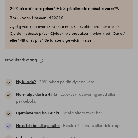
20% på ordinære priser* + 5% på allerede nedsatte varer**.
Bruk koden i kassen: 440210
Gyldig ved kjøp over 1500 kr t.o.m. 9/8. * Gjelder ordinær pris. **
Gjelder nedsatte priser. Gjelder ikke produkter merket med "Outlet"
eller "Alltid lav pris". Se fullstendige vilkår i kassen.
Produkterklæring
Ny kunde?
- 30% rabatt på din dyreste vare*
Normalpakke fra 49 kr
- Leveres til utleveringssted eller
pakkeboks
Hjemlevering fra 149 kr
- Se alle alternativer her
Fleksible betalingsmåter
- Betale nå, senere eller dele opp