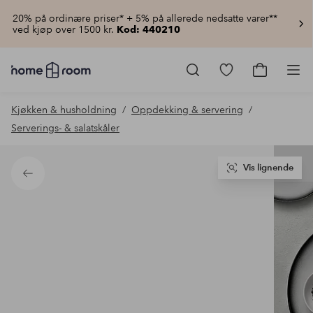
20% på ordinære priser* + 5% på allerede nedsatte varer**
ved kjøp over 1500 kr.
Kod: 440210
Homeroom
–
Gå
Gå
Pro
Alt
til
til
til
favorittmerkede
handlekur
Kjøkken & husholdning
Oppdekking & servering
hjemmet
produkter
til
Serverings- & salatskåler
lav
pris
Vis lignende
Tilbake