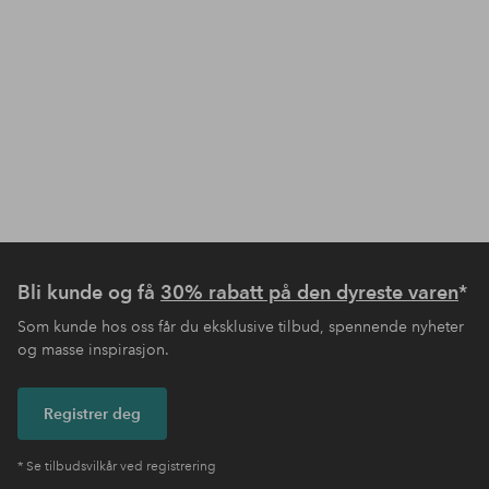
Bli kunde og få
30% rabatt på den dyreste varen
*
Som kunde hos oss får du eksklusive tilbud, spennende nyheter
og masse inspirasjon.
Registrer deg
* Se tilbudsvilkår ved registrering