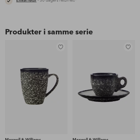
Enkel retur
- 30 dagers returrett*
Produkter i samme serie
Legg
Legg
til
til
favoritter
favoritter
Maxwell & Williams
Maxwell & Williams