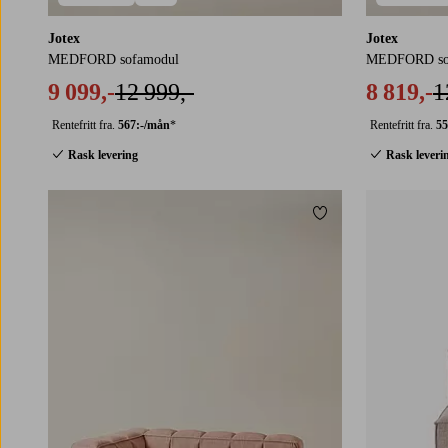
Jotex
Jotex
MEDFORD sofamodul
MEDFORD sof
9 099,-
12 999,-
8 819,-
1
Rentefritt fra.
567:-/mån
*
Rentefritt fra.
55
Rask levering
Rask leveri
Legg til favoritter