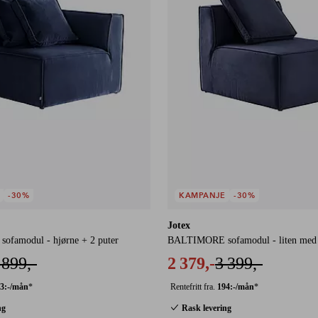
-30%
KAMPANJE
-30%
Jotex
famodul - hjørne + 2 puter
BALTIMORE sofamodul - liten med 
 899,-
2 379,-
3 399,-
3:-/mån
*
Rentefritt fra.
194:-/mån
*
ng
Rask levering