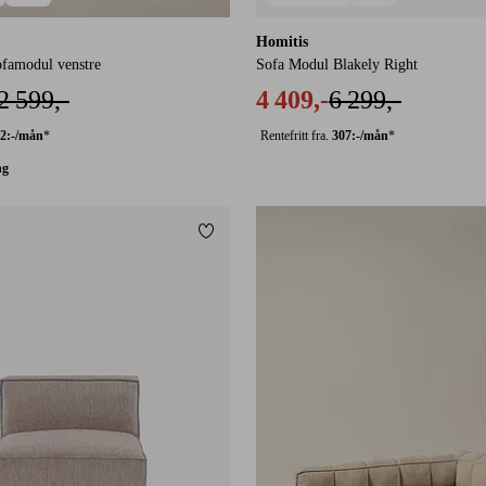
Homitis
amodul venstre
Sofa Modul Blakely Right
2 599,-
4 409,-
6 299,-
2:-/mån
*
Rentefritt fra.
307:-/mån
*
ng
Legg til favoritter