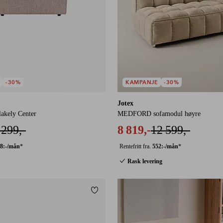
-30%
KAMPANJE
-30%
Jotex
akely Center
MEDFORD sofamodul høyre
 299,-
8 819,-
12 599,-
8:-/mån
*
Rentefritt fra.
552:-/mån
*
Rask levering
Legg til favoritter