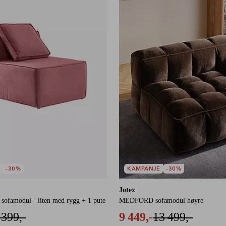
-30%
KAMPANJE
-30%
Jotex
famodul - liten med rygg + 1 pute
MEDFORD sofamodul høyre
 399,-
9 449,-
13 499,-