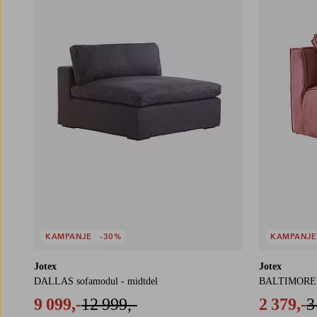
KAMPANJE
-30%
KAMPANJE
Jotex
Jotex
DALLAS sofamodul - midtdel
BALTIMORE so
9 099,-
12 999,-
2 379,-
3