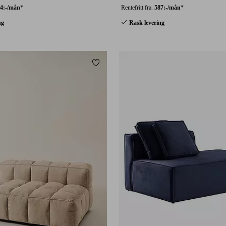
4:-/mån
*
Rentefritt fra.
587:-/mån
*
ng
Rask levering
Legg til favoritter