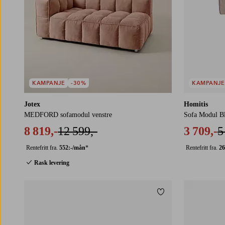
KAMPANJE
-30%
KAMPANJE
Jotex
Homitis
MEDFORD sofamodul venstre
Sofa Modul Bl
8 819,-
12 599,-
3 709,-
5
Rentefritt fra.
552:-/mån
*
Rentefritt fra.
26
Rask levering
Legg til favoritter