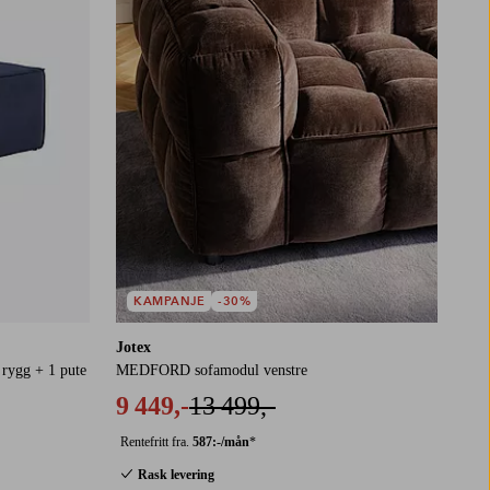
KAMPANJE
-30%
Jotex
rygg + 1 pute
MEDFORD sofamodul venstre
9 449,-
13 499,-
Rentefritt fra.
587:-/mån
*
Rask levering