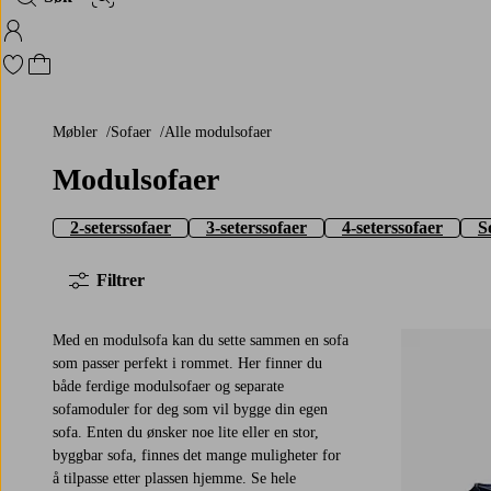
Bildesøk
Logg på Homeroom
Gå til favorittmerkede produkter
Gå til handlekurven
Møbler
Sofaer
Alle modulsofaer
Modulsofaer
2-seterssofaer
3-seterssofaer
4-seterssofaer
S
Filtrer
Med en modulsofa kan du sette sammen en sofa
som passer perfekt i rommet. Her finner du
både ferdige modulsofaer og separate
sofamoduler for deg som vil bygge din egen
sofa. Enten du ønsker noe lite eller en stor,
byggbar sofa, finnes det mange muligheter for
å tilpasse etter plassen hjemme. Se hele