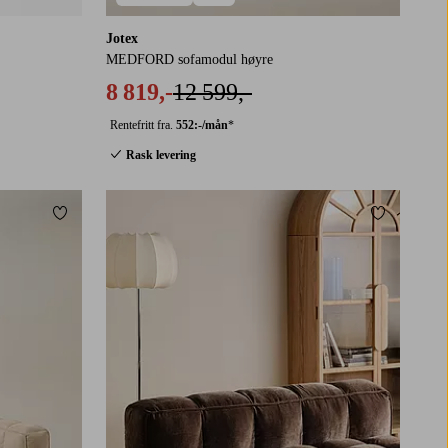
Jotex
MEDFORD sofamodul høyre
8 819,-
12 599,-
Rentefritt fra.
552:-/mån
*
Rask levering
Legg til favoritter
Legg til fa