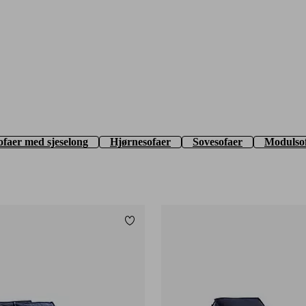
ofaer med sjeselong
Hjørnesofaer
Sovesofaer
Modulso
Legg til favoritter