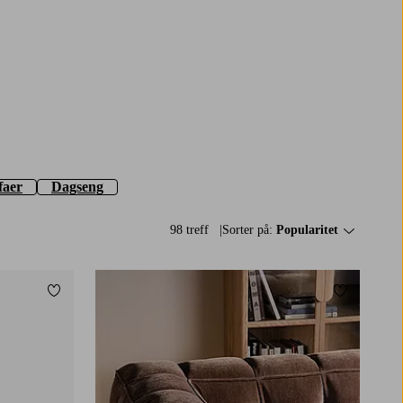
faer
Dagseng
98 treff
Sorter på:
Popularitet
Legg til favoritter
Legg til fa