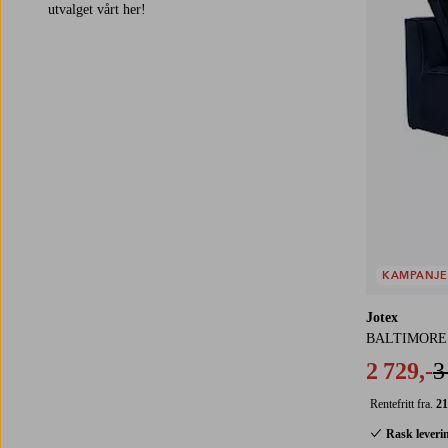
utvalget vårt her!
KAMPANJE
Jotex
BALTIMORE so
2 729,-
3
Rentefritt fra.
21
Rask leveri