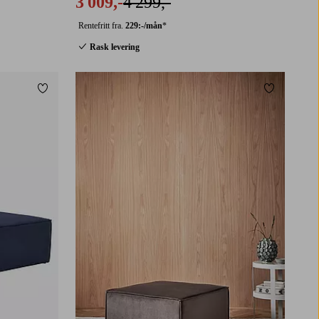
3 009,-
4 299,-
Rentefritt fra.
229:-/mån
*
Rask levering
Legg til favoritter
Legg til fa