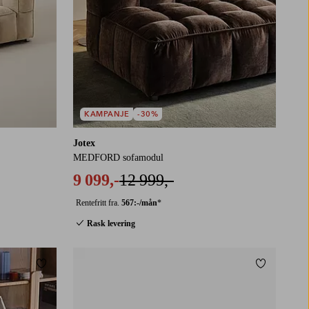
KAMPANJE
-30%
Jotex
MEDFORD sofamodul
9 099,-
12 999,-
Rentefritt fra.
567:-/mån
*
Rask levering
Legg til favoritter
Legg til fa