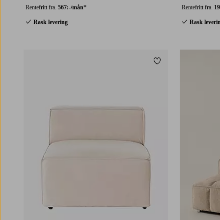
Rentefritt fra.
567:-/mån
*
Rentefritt fra.
19
Rask levering
Rask leveri
Legg til favoritter