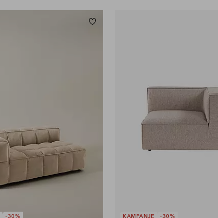
Legg til favoritter
-30%
KAMPANJE
-30%