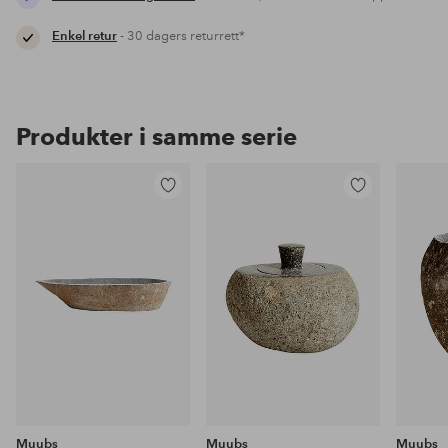
Enkel retur
- 30 dagers returrett*
Produkter i samme serie
Legg
Legg
til
til
favoritter
favoritter
Muubs
Muubs
Muubs