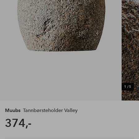
1
/
5
Muubs
Tannbørsteholder Valley
374,-