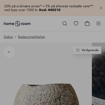
20% på ordinære priser* + 5% på allerede nedsatte varer**
ved kjøp over 1500 kr.
Kod: 440210
Homeroom
–
Gå
Gå
Pro
Alt
til
til
til
favorittmerkede
handlekur
Dekor
Baderomstilbehør
hjemmet
produkter
til
lav
pris
Vis lignende
Tilbake