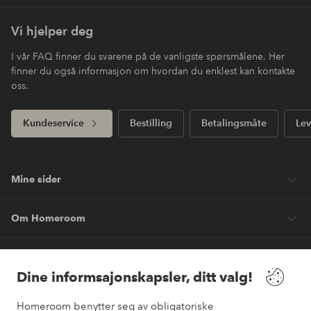
Vi hjelper deg
I vår FAQ finner du svarene på de vanligste spørsmålene. Her
finner du også informasjon om hvordan du enklest kan kontakte
oss.
Kundeservice
Bestilling
Betalingsmåte
Lev
Mine sider
Om Homeroom
Våre tjenester
Dine informsajonskapsler, ditt valg!
Vilkår
Homeroom benytter seg av obligatoriske