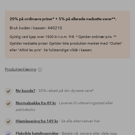
20% på ordinære priser* + 5% på allerede nedsatte varer**.
Bruk koden i kassen: 440210
Gyldig ved kjøp over 1500 kr t.o.m. 9/8. * Gjelder ordinær pris. **
Gjelder nedsatte priser. Gjelder ikke produkter merket med "Outlet"
eller "Alltid lav pris". Se fullstendige vilkår i kassen.
Produkterklæring
Ny kunde?
- 30% rabatt på din dyreste vare*
Normalpakke fra 49 kr
- Leveres til utleveringssted eller
pakkeboks
Hjemlevering fra 149 kr
- Se alle alternativer her
Fleksible betalingsmåter
- Betale nå, senere eller dele opp