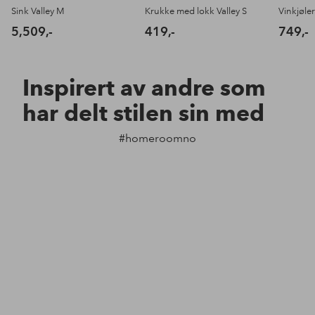
Sink Valley M
Krukke med lokk Valley S
Vinkjøler
5,509,-
419,-
749,-
Inspirert av andre som
har delt stilen sin med
#homeroomno