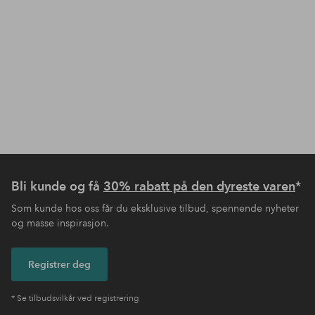
Bli kunde og få
30% rabatt på den dyreste varen
*
Som kunde hos oss får du eksklusive tilbud, spennende nyheter
og masse inspirasjon.
Registrer deg
* Se tilbudsvilkår ved registrering