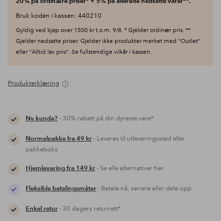
20% på ordinære priser* + 5% på allerede nedsatte varer**.
Bruk koden i kassen: 440210
Gyldig ved kjøp over 1500 kr t.o.m. 9/8. * Gjelder ordinær pris. **
Gjelder nedsatte priser. Gjelder ikke produkter merket med "Outlet"
eller "Alltid lav pris". Se fullstendige vilkår i kassen.
Produkterklæring
Ny kunde?
- 30% rabatt på din dyreste vare*
Normalpakke fra 49 kr
- Leveres til utleveringssted eller
pakkeboks
Hjemlevering fra 149 kr
- Se alle alternativer her
Fleksible betalingsmåter
- Betale nå, senere eller dele opp
Enkel retur
- 30 dagers returrett*