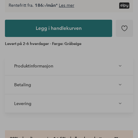
Rentefritt fra.
186:-/mån
*
Les mer
Legg i
andlekurven
Legg i handlekurven
Levert på 2-6 hverdager - Farge: Gråbeige
Produktinformasjon
Betaling
Levering