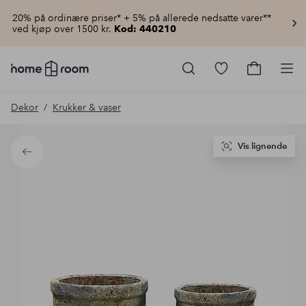
20% på ordinære priser* + 5% på allerede nedsatte varer**
ved kjøp over 1500 kr.
Kod: 440210
Homeroom
–
Gå
Gå
Pro
Alt
til
til
til
favorittmerkede
handlekur
Dekor
Krukker & vaser
hjemmet
produkter
til
lav
pris
Vis lignende
Tilbake