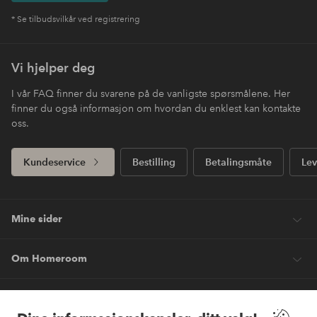
* Se tilbudsvilkår ved registrering
Vi hjelper deg
I vår FAQ finner du svarene på de vanligste spørsmålene. Her
finner du også informasjon om hvordan du enklest kan kontakte
oss.
Kundeservice
Bestilling
Betalingsmåte
Lev
Mine sider
Om Homeroom
Våre tjenester