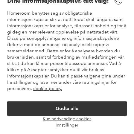
Dine informsajonskapsler, ditt valg!
Vilkår
Homeroom benytter seg av obligatoriske
informasjonskapsler slik at nettstedet skal fungere, samt
informasjonskapsler for analyse, tilpasset innhold og for å
Venner
gi deg en mer relevant opplevelse på nettstedet vårt.
Disse personopplysningene og informasjonskapslene
deler vi med de annonse- og analyseselskaper vi
samarbeider med. Dette er for å analysere hvordan du
Sikre betalinger
bruker siden, samt til forbedring av markedsføringen vår,
Vil du vite mer om
våre betalingsalternativer
?
slik at du kan få mer persontilpassede annonser. Ved å
elpy
klikke på Aksepter samtykker du til vår bruk av
informasjonskapsler. Du kan tilpasse valgene dine under
Innstillinger og lese mer under våre retningslinjer for
personvern.
cookie-policy.
Norge - Velg land
Godta alle
Instagram
Facebook
Pinterest
Youtube
Kun nødvendige cookies
Åpne
Innstillinger
chat-
boks