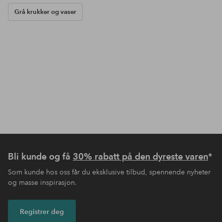
Grå krukker og vaser
Bli kunde og få
30% rabatt på den dyreste varen
*
Som kunde hos oss får du eksklusive tilbud, spennende nyheter
og masse inspirasjon.
Registrer deg