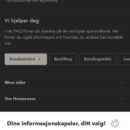
* Se tilbudsvilkår ved registrering
Vi hjelper deg
I vår FAQ finner du svarene på de vanligste spørsmålene. Her
finner du også informasjon om hvordan du enklest kan kontakte
oss.
Kundeservice
Bestilling
Betalingsmåte
Lev
Mine sider
Om Homeroom
Våre tjenester
Dine informsajonskapsler, ditt valg!