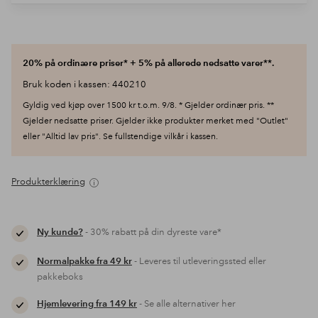
20% på ordinære priser* + 5% på allerede nedsatte varer**.
Bruk koden i kassen: 440210
Gyldig ved kjøp over 1500 kr t.o.m. 9/8. * Gjelder ordinær pris. **
Gjelder nedsatte priser. Gjelder ikke produkter merket med "Outlet"
eller "Alltid lav pris". Se fullstendige vilkår i kassen.
Produkterklæring
Ny kunde?
- 30% rabatt på din dyreste vare*
Normalpakke fra 49 kr
- Leveres til utleveringssted eller
pakkeboks
Hjemlevering fra 149 kr
- Se alle alternativer her