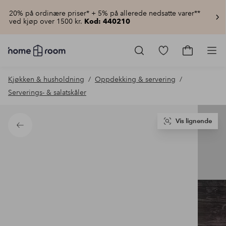
20% på ordinære priser* + 5% på allerede nedsatte varer**
ved kjøp over 1500 kr.
Kod: 440210
Homeroom
–
Gå
Gå
Pro
Alt
til
til
til
favorittmerkede
handlekur
Kjøkken & husholdning
Oppdekking & servering
hjemmet
produkter
til
Serverings- & salatskåler
lav
pris
Vis lignende
Tilbake