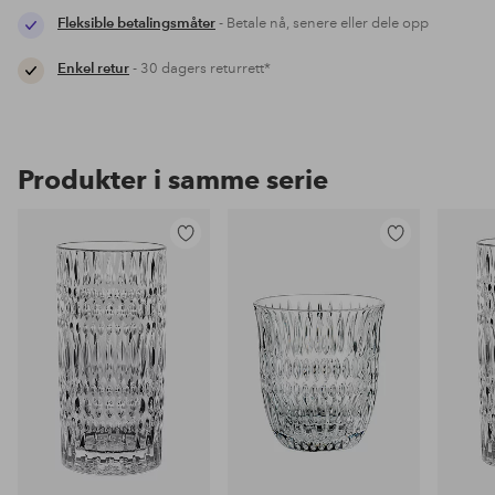
Fleksible betalingsmåter
- Betale nå, senere eller dele opp
Enkel retur
- 30 dagers returrett*
Produkter i samme serie
Legg
Legg
til
til
favoritter
favoritter