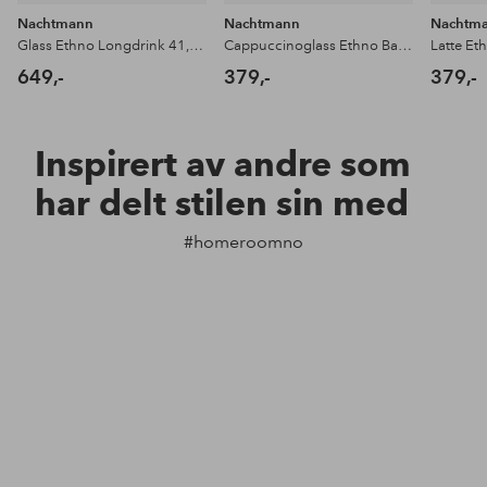
Nachtmann
Nachtmann
Nachtm
Glass Ethno Longdrink 41,8 cl, 4-pk
Cappuccinoglass Ethno Barista Cappuccino 2-pk
Latte Et
649,-
379,-
379,-
Inspirert av andre som
har delt stilen sin med
#homeroomno