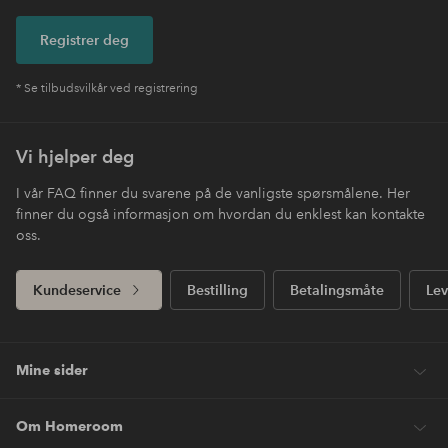
Registrer deg
* Se tilbudsvilkår ved registrering
Vi hjelper deg
I vår FAQ finner du svarene på de vanligste spørsmålene. Her
finner du også informasjon om hvordan du enklest kan kontakte
oss.
Kundeservice
Bestilling
Betalingsmåte
Lev
Mine sider
Om Homeroom