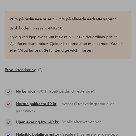
20% på ordinære priser* + 5% på allerede nedsatte varer**.
Bruk koden i kassen: 440210
Gyldig ved kjøp over 1500 kr t.o.m. 9/8. * Gjelder ordinær pris. **
Gjelder nedsatte priser. Gjelder ikke produkter merket med "Outlet"
eller "Alltid lav pris". Se fullstendige vilkår i kassen.
Produkterklæring
Ny kunde?
- 30% rabatt på din dyreste vare*
Normalpakke fra 49 kr
- Leveres til utleveringssted eller
pakkeboks
Hjemlevering fra 149 kr
- Se alle alternativer her
Fleksible betalingsmåter
- Betale nå, senere eller dele opp