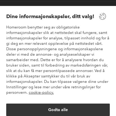
Våre tjenester
Dine informsajonskapsler, ditt valg!
Vilkår
Homeroom benytter seg av obligatoriske
informasjonskapsler slik at nettstedet skal fungere, samt
informasjonskapsler for analyse, tilpasset innhold og for å
Venner
gi deg en mer relevant opplevelse på nettstedet vårt.
Disse personopplysningene og informasjonskapslene
deler vi med de annonse- og analyseselskaper vi
samarbeider med. Dette er for å analysere hvordan du
Sikre betalinger
bruker siden, samt til forbedring av markedsføringen vår,
Vil du vite mer om
våre betalingsalternativer
?
slik at du kan få mer persontilpassede annonser. Ved å
elpy
klikke på Aksepter samtykker du til vår bruk av
informasjonskapsler. Du kan tilpasse valgene dine under
Innstillinger og lese mer under våre retningslinjer for
personvern.
cookie-policy.
Norge - Velg land
Godta alle
Instagram
Facebook
Pinterest
Youtube