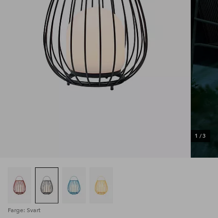
1
/
3
Farge: Svart