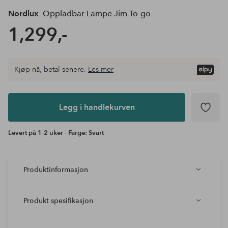
Nordlux
Oppladbar Lampe Jim To-go
1,299,-
Kjøp nå, betal senere.
Les mer
Legg i
andlekurven
Legg i handlekurven
Levert på 1-2 uker - Farge: Svart
Produktinformasjon
Produkt spesifikasjon