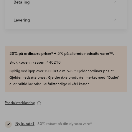
Betaling
Levering
20% på ordinære priser* + 5% på allerede nedsatte varer**.
Bruk koden i kassen: 440210
Gyldig ved kjøp over 1500 kr t.o.m. 9/8. * Gjelder ordinær pris. **
Gjelder nedsatte priser. Gjelder ikke produkter merket med "Outlet"
eller "Alltid lav pris". Se fullstendige vilkår i kassen.
Produkterklæring
Ny kunde?
- 30% rabatt på din dyreste vare*