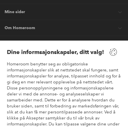
Mine sider
Om Homeroom
Våre tjenester
Dine informsajonskapsler, ditt valg!
Vilkår
Homeroom benytter seg av obligatoriske
informasjonskapsler slik at nettstedet skal fungere, samt
informasjonskapsler for analyse, tilpasset innhold og for å
Venner
gi deg en mer relevant opplevelse på nettstedet vårt.
Disse personopplysningene og informasjonskapslene
deler vi med de annonse- og analyseselskaper vi
samarbeider med. Dette er for å analysere hvordan du
Sikre betalinger
bruker siden, samt til forbedring av markedsføringen vår,
Vil du vite mer om
våre betalingsalternativer
?
slik at du kan få mer persontilpassede annonser. Ved å
elpy
klikke på Aksepter samtykker du til vår bruk av
informasjonskapsler. Du kan tilpasse valgene dine under