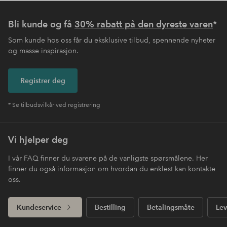
Bli kunde og få
30% rabatt på den dyreste varen
*
Som kunde hos oss får du eksklusive tilbud, spennende nyheter
og masse inspirasjon.
Registrer deg
* Se tilbudsvilkår ved registrering
Vi hjelper deg
I vår FAQ finner du svarene på de vanligste spørsmålene. Her
finner du også informasjon om hvordan du enklest kan kontakte
oss.
Kundeservice
Bestilling
Betalingsmåte
Lev