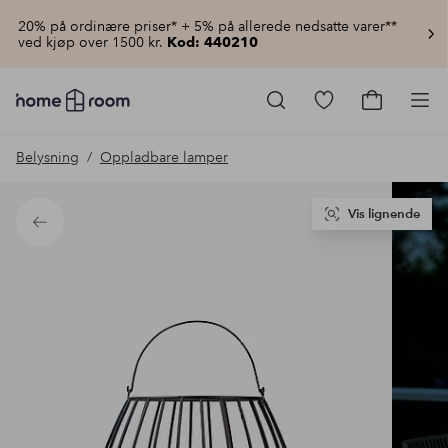
20% på ordinære priser* + 5% på allerede nedsatte varer**
ved kjøp over 1500 kr.
Kod: 440210
Homeroom
–
Gå
Gå
Pro
Alt
til
til
til
favorittmerkede
handlekur
Belysning
Oppladbare lamper
hjemmet
produkter
til
lav
pris
Vis lignende
Tilbake