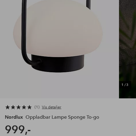
1
/
3
1
Vis detaljer
Nordlux
Oppladbar Lampe Sponge To-go
999,-