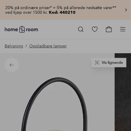
20% på ordinære priser* + 5% på allerede nedsatte varer**
ved kjøp over 1500 kr.
Kod: 440210
Homeroom
–
Gå
Gå
Pro
Alt
til
til
til
favorittmerkede
handlekur
Belysning
Oppladbare lamper
hjemmet
produkter
til
lav
pris
Vis lignende
Tilbake