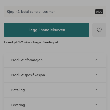
Kjøp nå, betal senere.
Les mer
Legg i
andlekurven
Legg i handlekurven
Levert på 1-2 uker - Farge: Svart/opal
Produktinformasjon
Produkt spesifikasjon
Betaling
Levering