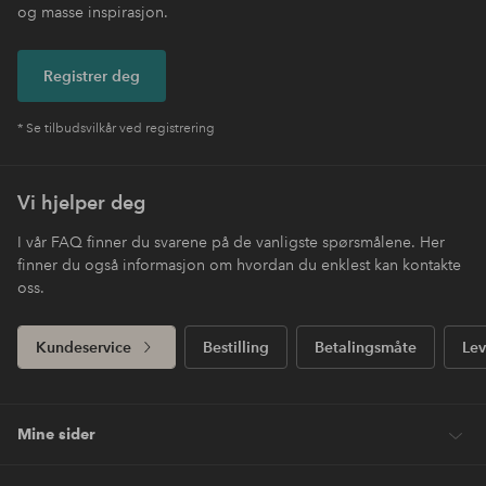
og masse inspirasjon.
Registrer deg
* Se tilbudsvilkår ved registrering
Vi hjelper deg
I vår FAQ finner du svarene på de vanligste spørsmålene. Her
finner du også informasjon om hvordan du enklest kan kontakte
oss.
Kundeservice
Bestilling
Betalingsmåte
Lev
Mine sider