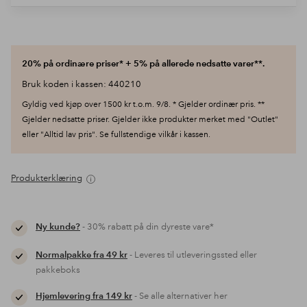
20% på ordinære priser* + 5% på allerede nedsatte varer**.
Bruk koden i kassen: 440210
Gyldig ved kjøp over 1500 kr t.o.m. 9/8. * Gjelder ordinær pris. **
Gjelder nedsatte priser. Gjelder ikke produkter merket med "Outlet"
eller "Alltid lav pris". Se fullstendige vilkår i kassen.
Produkterklæring
Ny kunde?
- 30% rabatt på din dyreste vare*
Normalpakke fra 49 kr
- Leveres til utleveringssted eller
pakkeboks
Hjemlevering fra 149 kr
- Se alle alternativer her