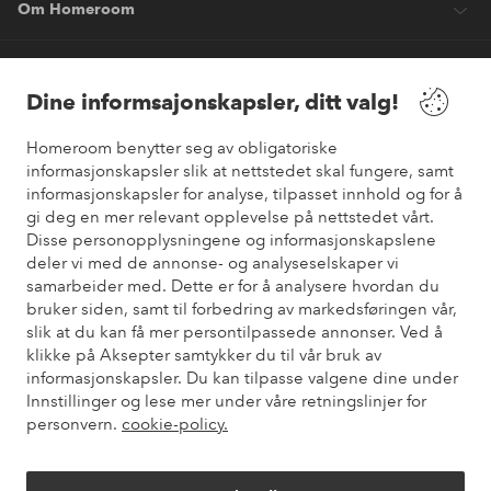
Om Homeroom
Våre tjenester
Dine informsajonskapsler, ditt valg!
Vilkår
Homeroom benytter seg av obligatoriske
informasjonskapsler slik at nettstedet skal fungere, samt
informasjonskapsler for analyse, tilpasset innhold og for å
Venner
gi deg en mer relevant opplevelse på nettstedet vårt.
Disse personopplysningene og informasjonskapslene
deler vi med de annonse- og analyseselskaper vi
samarbeider med. Dette er for å analysere hvordan du
Sikre betalinger
bruker siden, samt til forbedring av markedsføringen vår,
Vil du vite mer om
våre betalingsalternativer
?
slik at du kan få mer persontilpassede annonser. Ved å
elpy
klikke på Aksepter samtykker du til vår bruk av
informasjonskapsler. Du kan tilpasse valgene dine under
Innstillinger og lese mer under våre retningslinjer for
personvern.
cookie-policy.
Norge - Velg land