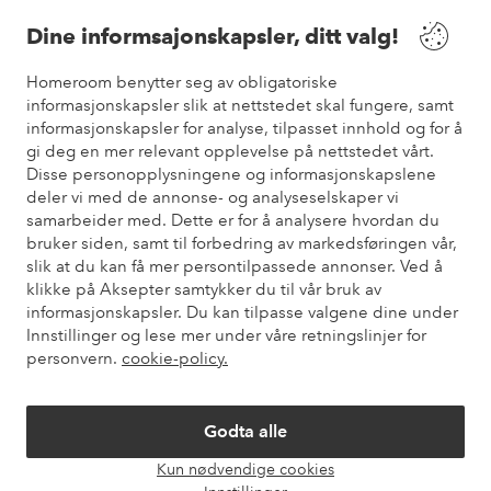
Våre tjenester
Dine informsajonskapsler, ditt valg!
Vilkår
Homeroom benytter seg av obligatoriske
informasjonskapsler slik at nettstedet skal fungere, samt
informasjonskapsler for analyse, tilpasset innhold og for å
Venner
gi deg en mer relevant opplevelse på nettstedet vårt.
Disse personopplysningene og informasjonskapslene
deler vi med de annonse- og analyseselskaper vi
samarbeider med. Dette er for å analysere hvordan du
Sikre betalinger
bruker siden, samt til forbedring av markedsføringen vår,
Vil du vite mer om
våre betalingsalternativer
?
slik at du kan få mer persontilpassede annonser. Ved å
elpy
klikke på Aksepter samtykker du til vår bruk av
informasjonskapsler. Du kan tilpasse valgene dine under
Innstillinger og lese mer under våre retningslinjer for
personvern.
cookie-policy.
Norge - Velg land
Godta alle
Instagram
Facebook
Pinterest
Youtube
Kun nødvendige cookies
Åpne