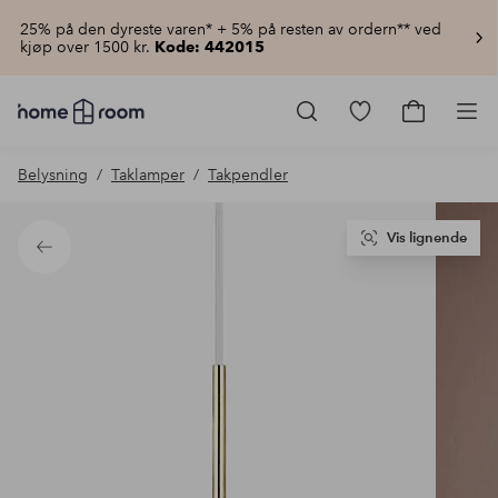
25% på den dyreste varen* + 5% på resten av ordern** ved
kjøp over 1500 kr.
Kode: 442015
Homeroom
–
Gå
Gå
Pro
Alt
til
til
til
favorittmerkede
handlekur
Belysning
Taklamper
Takpendler
hjemmet
produkter
til
lav
pris
Vis lignende
Tilbake