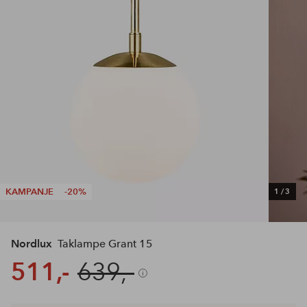
KAMPANJE
-20%
1
/
3
Nordlux
Taklampe Grant 15
511,-
639,-