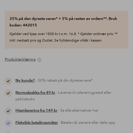
25% på den dyreste varen* + 5% på resten av ordern**. Bruk
koden: 442015
Gjelder ved kjøp over 1500 kr t.o.m. 16.8. * Gjelder ordinær pris. **
Inkl. nedsatt pris og Outlet. Se fullstendige vilkår i kassen.
Produkterklæring
Ny kunde?
- 30% rabatt på din dyreste vare*
Normalpakke fra 49 kr
- Leveres til utleveringssted eller
pakkeboks
Hjemlevering fra 149 kr
- Se alle alternativer her
Fleksible betalingsmåter
- Betale nå, senere eller dele opp