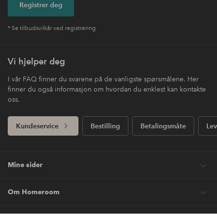
Registrer deg
* Se tilbudsvilkår ved registrering
Vi hjelper deg
I vår FAQ finner du svarene på de vanligste spørsmålene. Her
finner du også informasjon om hvordan du enklest kan kontakte
oss.
Kundeservice
Bestilling
Betalingsmåte
Lev
Mine sider
Om Homeroom