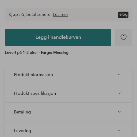
Kjøp nå, betal senere.
Les mer
Legg i
andlekurven
Legg i handlekurven
Levert på 1-2 uker - Farge: Messing
Produktinformasjon
Produkt spesifikasjon
Betaling
Levering