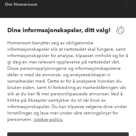
Om Homeroom
Våre tjenester
Dine informsajonskapsler, ditt valg!
Vilkår
Homeroom benytter seg av obligatoriske
informasjonskapsler slik at nettstedet skal fungere, samt
informasjonskapsler for analyse, tilpasset innhold og for å
Venner
gi deg en mer relevant opplevelse på nettstedet vårt.
Disse personopplysningene og informasjonskapslene
deler vi med de annonse- og analyseselskaper vi
samarbeider med. Dette er for å analysere hvordan du
Sikre betalinger
bruker siden, samt til forbedring av markedsføringen vår,
Vil du vite mer om
våre betalingsalternativer
?
slik at du kan få mer persontilpassede annonser. Ved å
elpy
klikke på Aksepter samtykker du til vår bruk av
informasjonskapsler. Du kan tilpasse valgene dine under
Innstillinger og lese mer under våre retningslinjer for
personvern.
cookie-policy.
Norge - Velg land