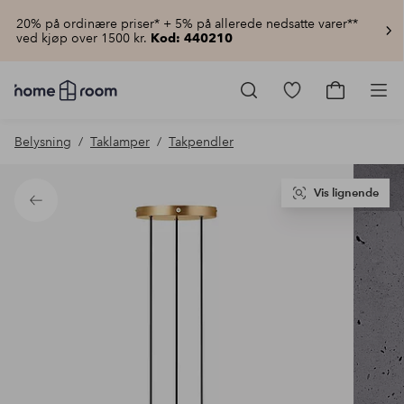
20% på ordinære priser* + 5% på allerede nedsatte varer**
ved kjøp over 1500 kr.
Kod: 440210
Homeroom
–
Gå
Gå
Pro
Alt
til
til
til
favorittmerkede
handlekur
Belysning
Taklamper
Takpendler
hjemmet
produkter
til
lav
pris
Vis lignende
Tilbake