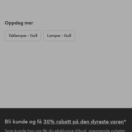
Oppdag mer
Taklamper – Gull
Lamper – Gull
Bli kunde og få
30% rabatt på den dyreste varen
*
Som kunde hos oss får du eksklusive tilbud, spennende nyheter