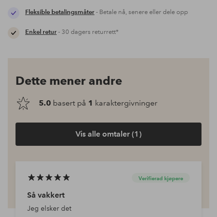
Fleksible betalingsmåter
- Betale nå, senere eller dele opp
Enkel retur
- 30 dagers returrett*
Dette mener andre
5.0
basert på
1
karaktergivninger
Vis alle omtaler (1)
Verifierad kjøpere
Så vakkert
Jeg elsker det