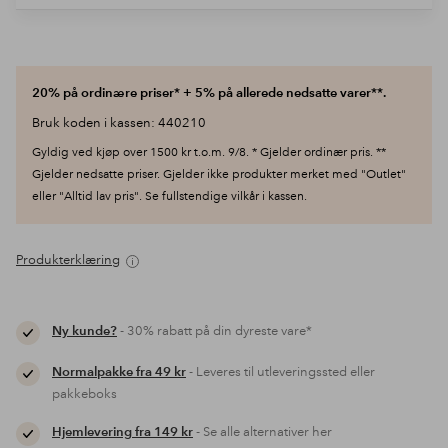
20% på ordinære priser* + 5% på allerede nedsatte varer**.
Bruk koden i kassen: 440210
Gyldig ved kjøp over 1500 kr t.o.m. 9/8. * Gjelder ordinær pris. **
Gjelder nedsatte priser. Gjelder ikke produkter merket med "Outlet"
eller "Alltid lav pris". Se fullstendige vilkår i kassen.
Produkterklæring
Ny kunde?
- 30% rabatt på din dyreste vare*
Normalpakke fra 49 kr
- Leveres til utleveringssted eller
pakkeboks
Hjemlevering fra 149 kr
- Se alle alternativer her