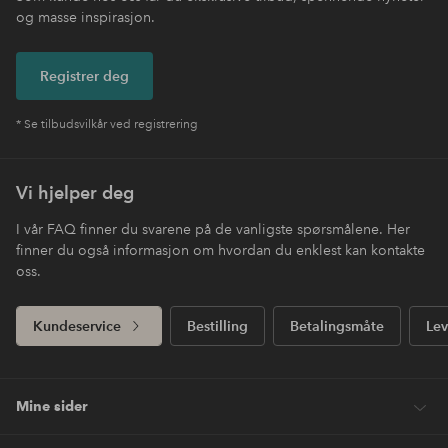
og masse inspirasjon.
Registrer deg
* Se tilbudsvilkår ved registrering
Vi hjelper deg
I vår FAQ finner du svarene på de vanligste spørsmålene. Her
finner du også informasjon om hvordan du enklest kan kontakte
oss.
Kundeservice
Bestilling
Betalingsmåte
Lev
Mine sider