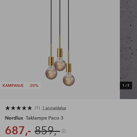
KAMPANJE
-20%
1
/
3
1
1 anmeldelse
Nordlux
Taklampe Paco 3
687,-
859,-