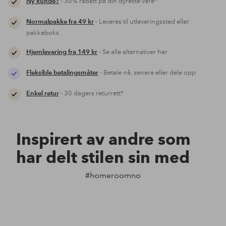
Ny kunde?
- 30% rabatt på din dyreste vare*
Normalpakke fra 49 kr
- Leveres til utleveringssted eller
pakkeboks
Hjemlevering fra 149 kr
- Se alle alternativer her
Fleksible betalingsmåter
- Betale nå, senere eller dele opp
Enkel retur
- 30 dagers returrett*
Inspirert av andre som
har delt stilen sin med
#homeroomno