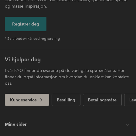
og masse inspirasjon.
Registrer deg
* Se tilbudsvilkår ved registrering
Vi hjelper deg
I vår FAQ finner du svarene på de vanligste spørsmålene. Her
finner du også informasjon om hvordan du enklest kan kontakte
oss.
Kundeservice
Bestilling
Betalingsmåte
Lev
Mine sider