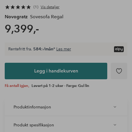
1
Vis detaljer
Novogratz
Sovesofa Regal
9,399,-
Rentefritt fra.
584:-/mån
*
Les mer
Legg i
andlekurven
Legg i handlekurven
Få antall igjen,
Levert på 1-2 uker - Farge: Gul lin
Produktinformasjon
Produkt spesifikasjon