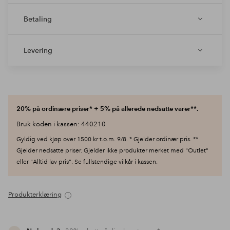
Betaling
Levering
20% på ordinære priser* + 5% på allerede nedsatte varer**.
Bruk koden i kassen: 440210
Gyldig ved kjøp over 1500 kr t.o.m. 9/8. * Gjelder ordinær pris. **
Gjelder nedsatte priser. Gjelder ikke produkter merket med "Outlet"
eller "Alltid lav pris". Se fullstendige vilkår i kassen.
Produkterklæring