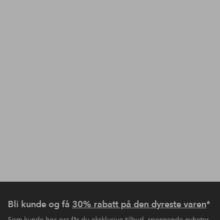
Bli kunde og få
30% rabatt på den dyreste varen
*
Som kunde hos oss får du eksklusive tilbud, spennende nyheter