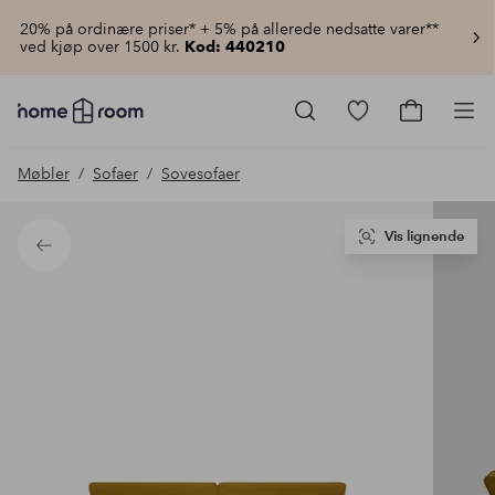
20% på ordinære priser* + 5% på allerede nedsatte varer**
ved kjøp over 1500 kr.
Kod: 440210
Homeroom
–
Gå
Gå
Pro
Alt
til
til
til
favorittmerkede
handlekur
Møbler
Sofaer
Sovesofaer
hjemmet
produkter
til
lav
pris
Vis lignende
Tilbake