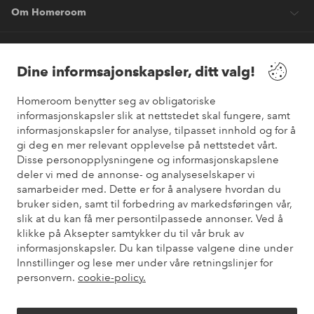
Om Homeroom
Våre tjenester
Dine informsajonskapsler, ditt valg!
Vilkår
Homeroom benytter seg av obligatoriske
informasjonskapsler slik at nettstedet skal fungere, samt
informasjonskapsler for analyse, tilpasset innhold og for å
Venner
gi deg en mer relevant opplevelse på nettstedet vårt.
Disse personopplysningene og informasjonskapslene
deler vi med de annonse- og analyseselskaper vi
samarbeider med. Dette er for å analysere hvordan du
Sikre betalinger
bruker siden, samt til forbedring av markedsføringen vår,
Vil du vite mer om
våre betalingsalternativer
?
slik at du kan få mer persontilpassede annonser. Ved å
elpy
klikke på Aksepter samtykker du til vår bruk av
informasjonskapsler. Du kan tilpasse valgene dine under
Innstillinger og lese mer under våre retningslinjer for
personvern.
cookie-policy.
Norge - Velg land