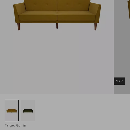
1
/
9
Farge: Gul lin